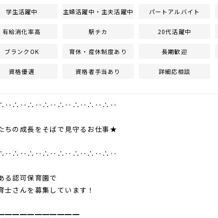
学生活躍中
主婦活躍中・主夫活躍中
パートアルバイト
有給消化率高
駅チカ
20代活躍中
ブランクOK
育休・産休制度あり
長期歓迎
資格優遇
資格者手当あり
詳細応相談
∴‥∴‥∴‥∴‥∴‥∴‥∴‥∴‥
たちの成長をそばで見守るお仕事★
∴‥∴‥∴‥∴‥∴‥∴‥∴‥∴‥
ある認可保育園で
育士さんを募集しています！
━━━━━━━━━━━