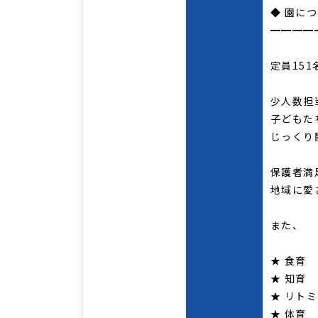
◆ 園に
━━━━
定員15
少人数担
子どもた
じっくり
保護者満
地域に愛
また、
★ 食育
★ 知育
★ リト
★ 体育