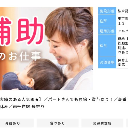
施設形態
私立
東京
住所
１３
雇用形態
アル
時給 
経験
給与
別途
与あ
保育
必須資格
諭第
実績のある人気園★】／パートさんでも昇給・賞与あり！／朝番
休み／南千住駅 最寄り
昇給あり
賞与あり
交通費支給