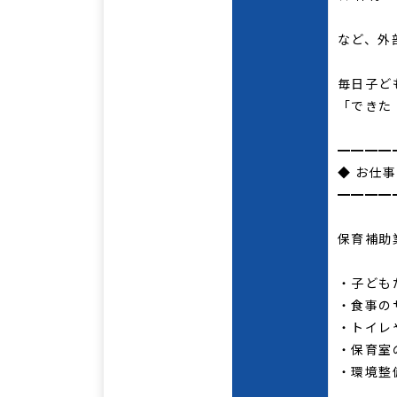
など、外
毎日子ど
「できた
━━━━
◆ お仕
━━━━
保育補助
・子ども
・食事の
・トイレ
・保育室
・環境整