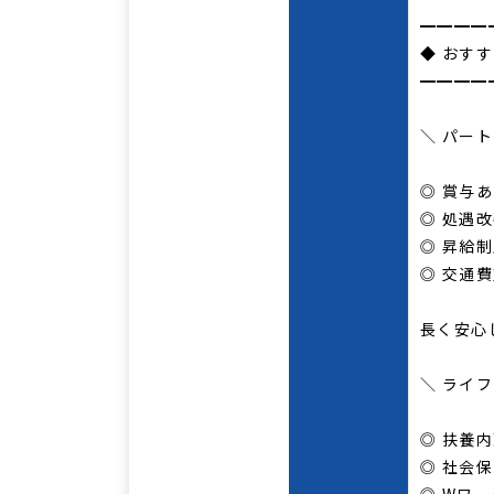
━━━━
◆ おす
━━━━
＼ パー
◎ 賞与
◎ 処遇
◎ 昇給
◎ 交通
長く安心
＼ ライ
◎ 扶養内
◎ 社会保