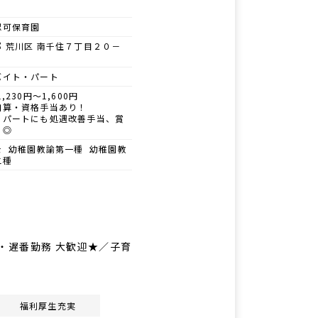
認可保育園
都 荒川区 南千住７丁目２０－
バイト・パート
1,230円～1,600円
加算・資格手当あり！
、パートにも処遇改善手当、賞
り◎
士 幼稚園教諭第一種 幼稚園教
二種
・遅番勤務 大歓迎★／子育
福利厚生充実