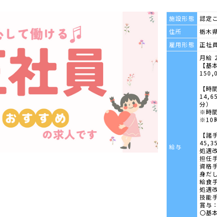
施設形態
認定
住所
栃木県
雇用形態
正社
月給 2
【基
150,
【時
14,
分）
※時
※1
【諸
45,
給与
処遇
担任
資格
身だ
給食
処遇
技能
賞与：
〇基