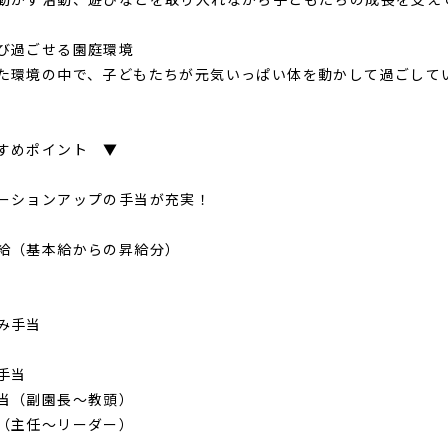
び過ごせる園庭環境
た環境の中で、子どもたちが元気いっぱい体を動かして過ごして
すめポイント ▼
ーションアップの手当が充実！
給（基本給からの昇給分）
み手当
手当
当（副園長～教頭）
（主任～リーダー）