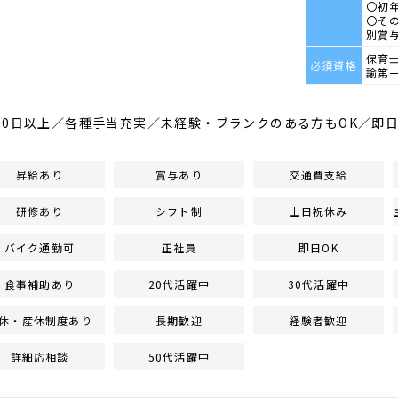
〇初年
〇そ
別賞
保育
必須資格
諭第
20日以上／各種手当充実／未経験・ブランクのある方もOK／即
昇給あり
賞与あり
交通費支給
研修あり
シフト制
土日祝休み
バイク通勤可
正社員
即日OK
食事補助あり
20代活躍中
30代活躍中
休・産休制度あり
長期歓迎
経験者歓迎
詳細応相談
50代活躍中