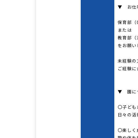
▼ お仕
保育部（
または
教育部（
をお願い
未経験の
ご経験に
▼ 園に
〇子ども
日々の活
〇楽しく
歌や体を