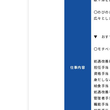
〇のびの
広々とし
▼ おす
〇モチベ
処遇改善
仕事内容
担任手当
資格手当
身だしな
給食手当
処遇改善
管理者手
職能手当