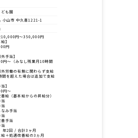
こども園
 小山市 中久喜1221-1
員
10,000円～350,000円
本給】
000円
間外手当】
650円～（みなし残業月10時間
間外労働の有無に関わらず支給
0時間を超えた場合は追加で支給
手当】
350円～
改善給（基本給からの昇給分）
手当
手当
しなみ手当
手当
改善手当
手当
 年2回 / 合計3ヶ月
本給＋処遇改善給の3ヵ月