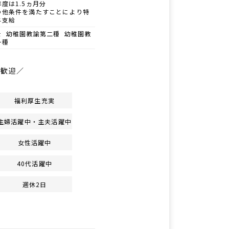
度は1.5ヵ月分
の他条件を満たすことにより特
与支給
士 幼稚園教諭第二種 幼稚園教
一種
日歓迎／
福利厚生充実
主婦活躍中・主夫活躍中
女性活躍中
40代活躍中
週休2日