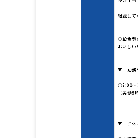
技能手当
継続して
〇給食費
おいしい
▼ 勤務
〇7:00
（実働8
▼ お休