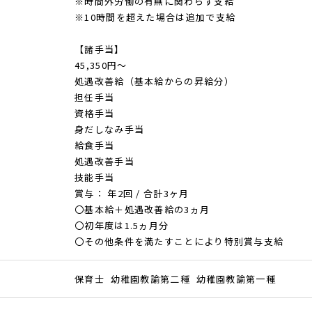
※時間外労働の有無に関わらず支給
※10時間を超えた場合は追加で支給
【諸手当】
45,350円～
処遇改善給（基本給からの昇給分）
担任手当
資格手当
身だしなみ手当
給食手当
処遇改善手当
技能手当
賞与： 年2回 / 合計3ヶ月
〇基本給＋処遇改善給の3ヵ月
〇初年度は1.5ヵ月分
〇その他条件を満たすことにより特別賞与支給
保育士 幼稚園教諭第二種 幼稚園教諭第一種