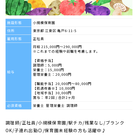
施設形態
小規模保育園
住所
東京都 江東区 亀戸6-11-5
雇用形態
正社員
月給 215,000円～290,000円
※これまでの経験や前職を考慮します。
【資格手当】
調理師：5,000円
栄養士：15,000円
給与
管理栄養士：20,000円
【職能手当】20,000円～80,000円
【処遇改善Ⅲ】10,000円
【地域手当】30,000円
賞与： 年2回 / 合計2ヶ月
必須資格
栄養士 管理栄養士 調理師
調理師/正社員/小規模保育園/駅チカ/残業なし/ブランク
OK/子連れ出勤◎/保育園未経験の方も活躍中♪