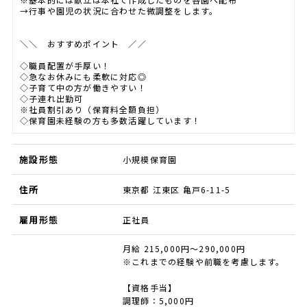
→行事や園児の状況に合わせた微調整をします。
＼＼ おすすめポイント ／／
◇職員配置が手厚い！
◇急なお休みにも柔軟に対応◎
◇子育て中の方が働きやすい！
◇子連れ出勤可
※社員割引あり（保育料全額負担）
◇保育園未経験の方も多数活躍しています！
施設形態
小規模保育園
住所
東京都 江東区 亀戸6-11-5
雇用形態
正社員
月給 215,000円～290,000円
※これまでの経験や前職を考慮します。
【資格手当】
調理師：5,000円