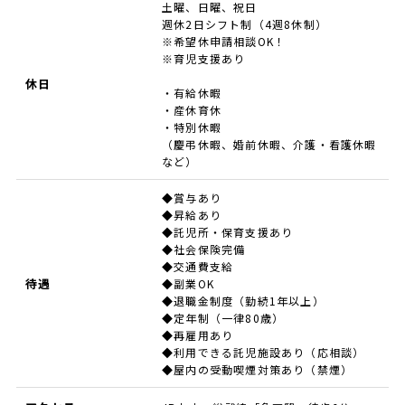
土曜、日曜、祝日
週休2日シフト制（4週8休制）
※希望休申請相談OK！
※育児支援あり
休日
・有給休暇
・産休育休
・特別休暇
（慶弔休暇、婚前休暇、介護・看護休暇
など）
◆賞与あり
◆昇給あり
◆託児所・保育支援あり
◆社会保険完備
◆交通費支給
待遇
◆副業OK
◆退職金制度（勤続1年以上）
◆定年制（一律80歳）
◆再雇用あり
◆利用できる託児施設あり（応相談）
◆屋内の受動喫煙対策あり（禁煙）