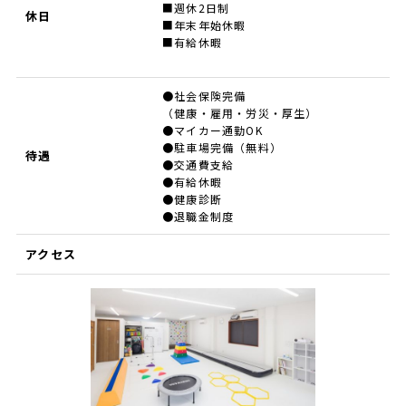
■週休2日制
休日
■年末年始休暇
■有給休暇
●社会保険完備
（健康・雇用・労災・厚生）
●マイカー通勤OK
●駐車場完備（無料）
待遇
●交通費支給
●有給休暇
●健康診断
●退職金制度
アクセス