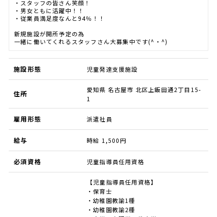
・スタッフの皆さん笑顔！
・男女ともに活躍中！！
・従業員満足度なんと94％！！
新規施設が開所予定の為
一緒に働いてくれるスタッフさん大募集中です(^・^)
施設形態
児童発達支援施設
愛知県 名古屋市 北区上飯田通2丁目15-
住所
1
雇用形態
派遣社員
給与
時給 1,500円
必須資格
児童指導員任用資格
【児童指導員任用資格】
・保育士
・幼稚園教諭1種
・幼稚園教諭2種