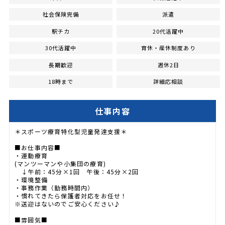
社会保険完備
派遣
駅チカ
20代活躍中
30代活躍中
育休・産休制度あり
長期歓迎
週休2日
18時まで
詳細応相談
仕事内容
＊スポーツ療育特化型児童発達支援＊
■お仕事内容■
・運動療育
(マンツーマンや小集団の療育)
↓午前：45分×1回 午後：45分×2回
・環境整備
・事務作業（勤務時間内）
・慣れてきたら保護者対応をお任せ！
※送迎はないのでご安心ください♪
■雰囲気■