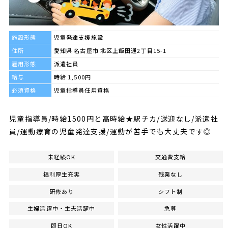
施設形態
児童発達支援施設
住所
愛知県 名古屋市 北区上飯田通2丁目15-1
雇用形態
派遣社員
給与
時給 1,500円
必須資格
児童指導員任用資格
児童指導員/時給1500円と高時給★駅チカ/送迎なし/派遣社
員/運動療育の児童発達支援/運動が苦手でも大丈夫です◎
未経験OK
交通費支給
福利厚生充実
残業なし
研修あり
シフト制
主婦活躍中・主夫活躍中
急募
即日OK
女性活躍中