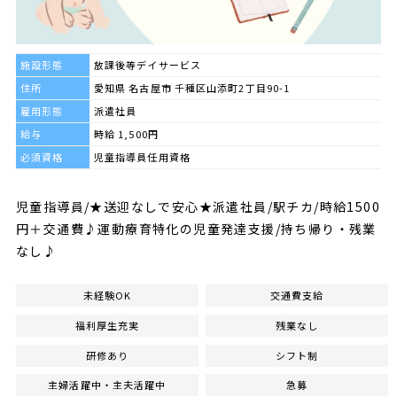
施設形態
放課後等デイサービス
住所
愛知県 名古屋市 千種区山添町2丁目90-1
雇用形態
派遣社員
給与
時給 1,500円
必須資格
児童指導員任用資格
児童指導員/★送迎なしで安心★派遣社員/駅チカ/時給1500
円＋交通費♪運動療育特化の児童発達支援/持ち帰り・残業
なし♪
未経験OK
交通費支給
福利厚生充実
残業なし
研修あり
シフト制
主婦活躍中・主夫活躍中
急募