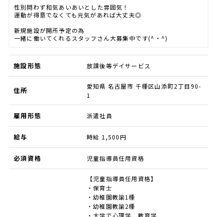
性別問わず和気あいあいとした雰囲気！
運動が得意でなくても元気があれば大丈夫◎
新規施設が開所予定の為
一緒に働いてくれるスタッフさん大募集中です(^・^)
施設形態
放課後等デイサービス
愛知県 名古屋市 千種区山添町2丁目90-
住所
1
雇用形態
派遣社員
給与
時給 1,500円
必須資格
児童指導員任用資格
【児童指導員任用資格】
・保育士
・幼稚園教諭1種
・幼稚園教諭2種
・大学で心理学、教育学