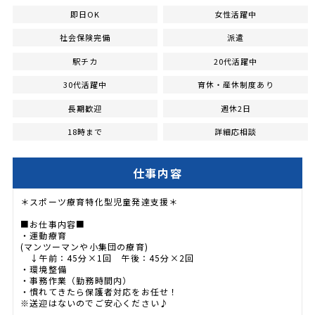
即日OK
女性活躍中
社会保険完備
派遣
駅チカ
20代活躍中
30代活躍中
育休・産休制度あり
長期歓迎
週休2日
18時まで
詳細応相談
仕事内容
＊スポーツ療育特化型児童発達支援＊
■お仕事内容■
・運動療育
(マンツーマンや小集団の療育)
↓午前：45分×1回 午後：45分×2回
・環境整備
・事務作業（勤務時間内）
・慣れてきたら保護者対応をお任せ！
※送迎はないのでご安心ください♪