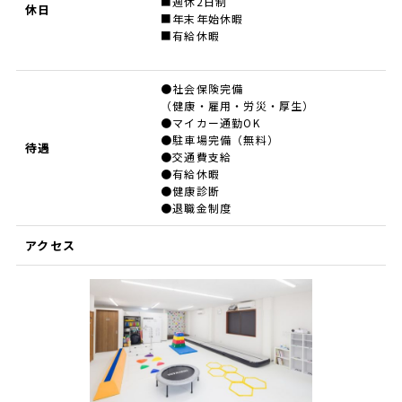
■週休2日制
休日
■年末年始休暇
■有給休暇
●社会保険完備
（健康・雇用・労災・厚生）
●マイカー通勤OK
●駐車場完備（無料）
待遇
●交通費支給
●有給休暇
●健康診断
●退職金制度
アクセス