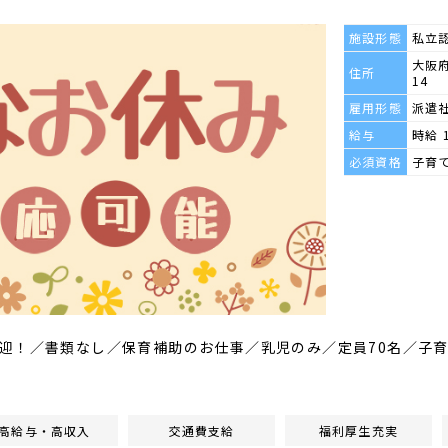
施設形態
私立
大阪府
住所
14
雇用形態
派遣
給与
時給 
必須資格
子育
迎！／書類なし／保育補助のお仕事／乳児のみ／定員70名／子
高給与・高収入
交通費支給
福利厚生充実