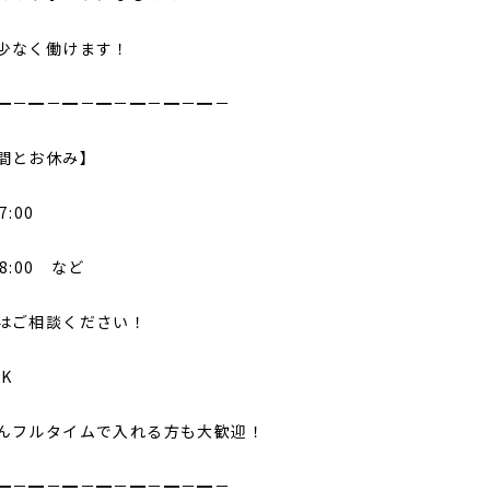
少なく働けます！
━－━－━－━－━－━－━－
間とお休み】
7:00
18:00 など
はご相談ください！
K
んフルタイムで入れる方も大歓迎！
━－━－━－━－━－━－━－