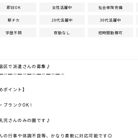
即日OK
女性活躍中
社会保険完備
駅チカ
20代活躍中
30代活躍中
学歴不問
夜勤なし
短時間勤務可
島区で派遣さんの募集♪
━－━－━－━－━－━－━－
めポイント】
・ブランクOK！
乳児さんのみの園です♪
んの行事や体調不良等、かなり柔軟に対応可能です◎