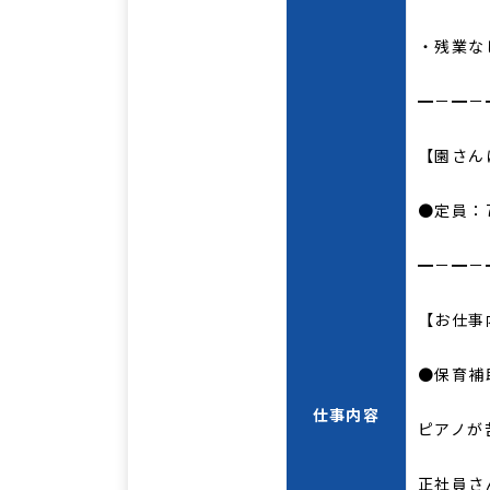
・残業な
━－━－
【園さん
●定員：
━－━－
【お仕事
●保育補
仕事内容
ピアノが
正社員さ