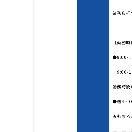
業務負担
━－━－
【勤務時
●9:00-1
9:00-
勤務時間
●週4～O
★もちろ
━－━－