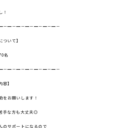
し！
━－━－━－━－━－━－━－
について】
70名
━－━－━－━－━－━－━－
内容】
助をお願いします！
苦手な方も大丈夫◎
んのサポートになるので