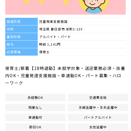
施設形態
児童発達支援施設
住所
埼玉県 春日部市 栄町2-135
雇用形態
アルバイト・パート
給与
時給 1,141円
必須資格
保育士
保育士/新着【18時退勤】未就学対象・送迎業務必須・扶養
内OK・児童発達支援施設・車通勤OK・パート募集・ハロ
ーワーク
未経験OK
交通費支給
残業なし
主婦活躍中・主夫活躍中
車通勤可
パートアルバイト
即日OK
女性活躍中