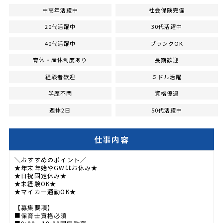
中高年活躍中
社会保険完備
20代活躍中
30代活躍中
40代活躍中
ブランクOK
育休・産休制度あり
長期歓迎
経験者歓迎
ミドル活躍
学歴不問
資格優遇
週休2日
50代活躍中
仕事内容
＼おすすめのポイント／
★年末年始やGWはお休み★
★日祝固定休み★
★未経験OK★
★マイカー通勤OK★
【募集要項】
■保育士資格必須