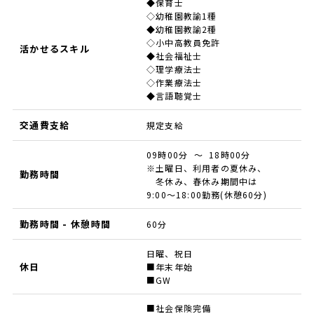
◆保育士
◇幼稚園教諭1種
◆幼稚園教諭2種
◇小中高教員免許
活かせるスキル
◆社会福祉士
◇理学療法士
◇作業療法士
◆言語聴覚士
交通費支給
規定支給
09時00分 ～ 18時00分
※土曜日、利用者の夏休み、
勤務時間
冬休み、春休み期間中は
9:00～18:00勤務(休憩60分)
勤務時間 - 休憩時間
60分
日曜、祝日
休日
■年末年始
■GW
■社会保険完備