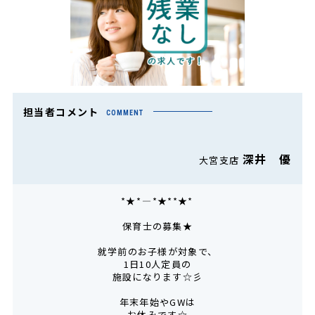
担当者コメント
COMMENT
深井 優
大宮支店
*★*――――*★**★*―――
保育士の募集★
就学前のお子様が対象で、
1日10人定員の
施設になります☆彡
年末年始やGWは
お休みです☆