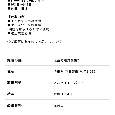
■9:00～18:00固定勤務
■週3日～週5日
■休日：日祝
【仕事内容】
■子どもたちへの療育
■ケースワークの実施
(問題を解決するための援助)
■送迎業務必須
◎ご応募はお早めにお願いします◎
￣￣￣￣￣￣￣￣￣￣￣￣￣￣￣￣
施設形態
児童発達支援施設
住所
埼玉県 春日部市 栄町2-135
雇用形態
アルバイト・パート
給与
時給 1,141円
必須資格
保育士