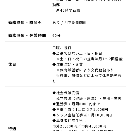
勤務
週40時間勤務
勤務時間 - 時間外
あり / 月平均5時間
勤務時間 - 休憩時間
60分
日曜、祝日
◆当番ではない土・日・祝日
※土・日・祝日の担当は月1～2回程度
休日
◆年末年始・お盆
※保育希望者により交代勤務あり
※行事、研修などによって休日勤務あ
り
◆社会保険完備
私学共済（健康・厚生）・雇用・労災
◆通勤費：月額8000円まで
◆早番手当：1回につき1,000円
◆クラス主担任手当：月10,000円
◆単身者住宅手当：
市外20,000円／市内40,000円
待遇