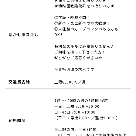
★幼稚園教諭免許をお持ちの方★
◎学歴・経験不問！
◎新卒・第二新卒の方大歓迎！
◎未経験の方・ブランクのある方も
活かせるスキル
OK！
特別なスキルは必要ありません♪
ご興味を持って下さった方！
ぜひぜひご応募ください☆
※資格必須の求人です！
交通費支給
上限8,000円／月
7時 ～ 20時の間の8時間 程度
平日／土曜 7:00～20:00
日・祝日 7:00～19:00
（平日：早出7:00～／遅出9:30～）
勤務時間
※上記の内、平日8時間
担当の土・日・祝日は午前午後の交代