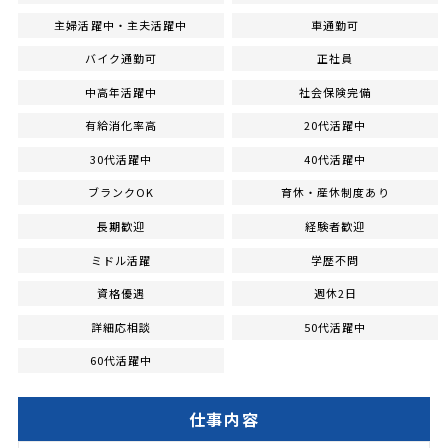
主婦活躍中・主夫活躍中
車通勤可
バイク通勤可
正社員
中高年活躍中
社会保険完備
有給消化率高
20代活躍中
30代活躍中
40代活躍中
ブランクOK
育休・産休制度あり
長期歓迎
経験者歓迎
ミドル活躍
学歴不問
資格優遇
週休2日
詳細応相談
50代活躍中
60代活躍中
仕事内容