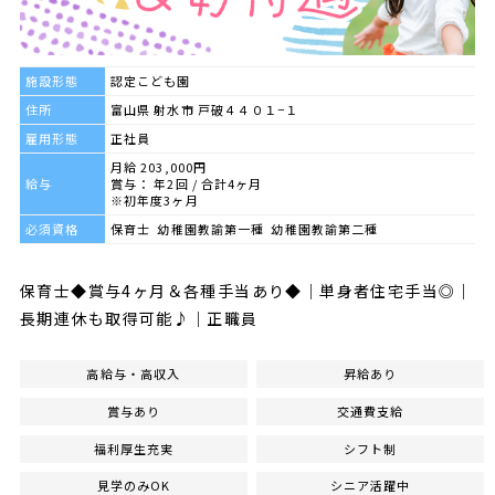
施設形態
認定こども園
住所
富山県 射水市 戸破４４０１−１
雇用形態
正社員
月給 203,000円
給与
賞与： 年2回 / 合計4ヶ月
※初年度3ヶ月
必須資格
保育士 幼稚園教諭第一種 幼稚園教諭第二種
保育士◆賞与4ヶ月＆各種手当あり◆｜単身者住宅手当◎｜
長期連休も取得可能♪｜正職員
高給与・高収入
昇給あり
賞与あり
交通費支給
福利厚生充実
シフト制
見学のみOK
シニア活躍中