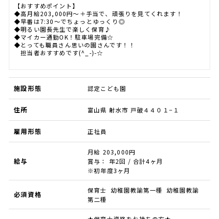
【おすすめポイント】
◆高月給203,000円～＋手当で、頑張りを見てくれます！
◆早番は7:30～でちょっとゆっくり◎
◆明るい園長先生で楽しく保育♪
◆マイカー通勤OK！駐車場完備☆
◆とっても職員さん思いの園さんです！！
担当者おすすめです(^_-)-☆
施設形態
認定こども園
住所
富山県 射水市 戸破４４０１−１
雇用形態
正社員
月給 203,000円
給与
賞与： 年2回 / 合計4ヶ月
※初年度3ヶ月
保育士 幼稚園教諭第一種 幼稚園教諭
必須資格
第二種
★保育士資格をお持ちの方★