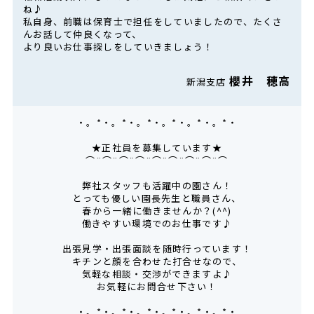
ね♪
私自身、前職は保育士で担任をしていましたので、たくさ
んお話して仲良くなって、
より良いお仕事探しをしていきましょう！
櫻井 穂高
新潟支店
・。*・。*・。*・。*・。*・。*・
★正社員を募集しています★
⌒¨⌒¨⌒¨⌒¨⌒¨⌒¨⌒¨⌒¨⌒
弊社スタッフも活躍中の園さん！
とっても優しい園長先生と職員さん、
春から一緒に働きませんか？(^^)
働きやすい環境でのお仕事です♪
出張見学・出張面談を随時行っています！
キチンと顔を合わせた打合せなので、
気軽な相談・交渉ができますよ♪
お気軽にお問合せ下さい！
・。*・。*・。*・。*・。*・。*・