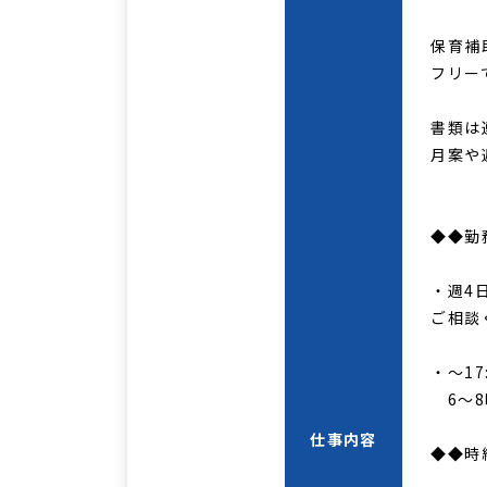
保育補助
フリーで
書類は連
月案や週
◆◆勤
・週4日
ご相談
・～17:
6～8
仕事内容
◆◆時