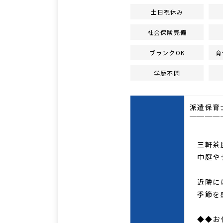
土日祝休み
社会保険完備
ブランクOK
育
学歴不問
派遣保育
￣￣￣￣
三軒茶
中庭やテ
近隣に
季節を感
◆◆お