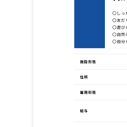
〇しっか
〇友だち
〇遊びは
〇自然
〇自分
施設形態
住所
雇用形態
給与