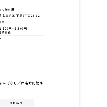
認可保育園
 世田谷区 下馬2丁目25-12
社員
1,800円～1,800円
通費支給
士
／書類ほぼなし／固定時間勤務
研修あり