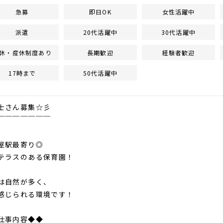
急募
即日OK
女性活躍中
派遣
20代活躍中
30代活躍中
休・産休制度あり
長期歓迎
経験者歓迎
17時まで
50代活躍中
士さん募集☆彡
￣￣￣￣￣￣￣
屋駅最寄り◎
ラスのある保育園！
は自然が多く、
じられる環境です！
仕事内容◆◆