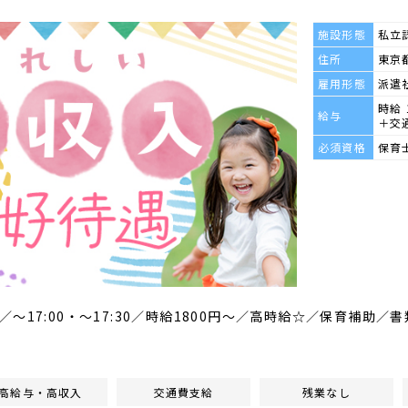
施設形態
私立
住所
東京都
雇用形態
派遣
時給 
給与
＋交
必須資格
保育
～17:00・～17:30／時給1800円～／高時給☆／保育補助
高給与・高収入
交通費支給
残業なし