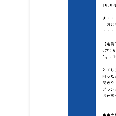
1800
★・・・
おとも
・・・・
【定員9
0才：6
3才：1
とてもチ
困ったこ
聞きや
ブランク
お仕事を
◆◆大切