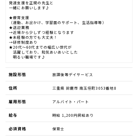
発達支援を正規の先生と
一緒にお願いします♪
★療育支援
（運動、お出かけ、学習面のサポート、生活指導等）
★送迎業務
→近場から少しずつ経験となります
★未経験の方でも大丈夫！
→研修制度あり
★20代～60代までの幅広い世代が
活躍しており、和気あいあいとした
明るい職場です♪
施設形態
放課後等デイサービス
住所
三重県 鈴鹿市 南玉垣町3053番地8
雇用形態
アルバイト・パート
給与
時給 1,200円昇給あり
必須資格
保育士