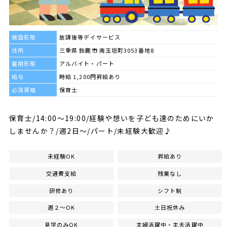
施設形態
放課後等デイサービス
住所
三重県 鈴鹿市 南玉垣町3053番地8
雇用形態
アルバイト・パート
給与
時給 1,200円昇給あり
必須資格
保育士
保育士/14:00～19:00/経験や想いを子ども達のためにいか
しませんか？/週2日～/パート/未経験大歓迎♪
未経験OK
昇給あり
交通費支給
残業なし
研修あり
シフト制
週２～OK
土日祝休み
見学のみOK
主婦活躍中・主夫活躍中