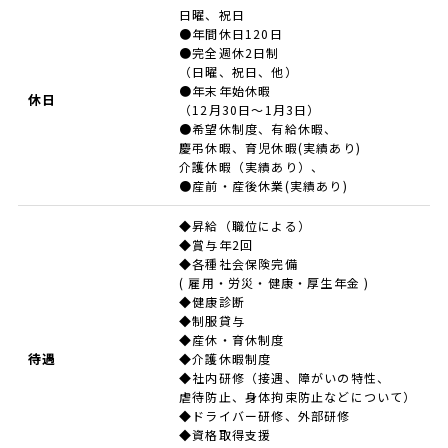
日曜、祝日
●年間休日120日
●完全週休2日制
（日曜、祝日、他）
●年末年始休暇
休日
（12月30日～1月3日）
●希望休制度、有給休暇、
慶弔休暇、育児休暇(実績あり)
介護休暇（実績あり）、
●産前・産後休業(実績あり)
◆昇給（職位による）
◆賞与年2回
◆各種社会保険完備
( 雇用・労災・健康・厚生年金 )
◆健康診断
◆制服貸与
◆産休・育休制度
待遇
◆介護休暇制度
◆社内研修（接遇、障がいの特性、
虐待防止、身体拘束防止などについて）
◆ドライバー研修、外部研修
◆資格取得支援