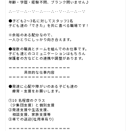
年齢・学歴・経験不問、ブランク問いません♪
∴‥∵‥∴‥∵‥∴‥‥∴‥∵‥∴‥∴‥∵
●子ども2～3名に対してスタッフ1名
子ども達の「できた」を共に喜べる職場です！
※余裕のある配分なので、
一人ひとりにしっかり向き合えます。
●複数の職員とチームを組んでのお仕事です。
子ども達とのコミュニケーションはもちろん
保護者の方などとの連携や調整があります。
＝＝＝＝＝＝＝＝＝＝＝＝＝＝＝＝
具体的な仕事内容
＝＝＝＝＝＝＝＝＝＝＝＝＝＝＝＝
●発達に心配や障がいのある子ども達の
療育・支援をお願いします。
①10 名程度のクラス
（少集団支援）と個別支援
②発達支援や生活支援、
相談支援、家族支援等
③車での送迎(社用車有り)
＝＝＝＝＝＝＝＝＝＝＝＝＝＝＝＝