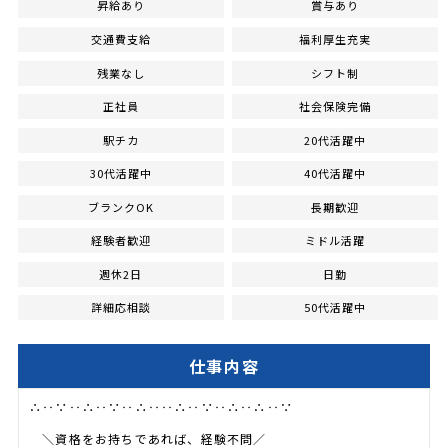
昇給あり
賞与あり
交通費支給
福利厚生充実
残業なし
シフト制
正社員
社会保険完備
駅チカ
20代活躍中
30代活躍中
40代活躍中
ブランクOK
長期歓迎
経験者歓迎
ミドル活躍
週休2日
日勤
詳細応相談
50代活躍中
仕事内容
∴‥∵‥∴‥∵‥∴‥‥∴‥∵‥∴‥∴‥∵
＼資格をお持ちであれば、経験不問／