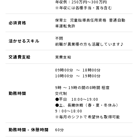
年収例：250万円〜300万円
※年収には各種手当・賞与含む
保育士 児童指導員任用資格 普通自動
必須資格
車運転免許
不問
活かせるスキル
前職が異業種の方も活躍しています♪
交通費支給
実費支給
09時00分 ～ 18時00分
10時00分 ～ 19時00分
9時 ～ 19時の間の8時間 程度
勤務時間
交代制
●平日 10:00～19:00
●土、長期休暇（春・夏・冬休み）
9：00～18:00
※毎月のシフトで希望休も取得可能
勤務時間 - 休憩時間
60分