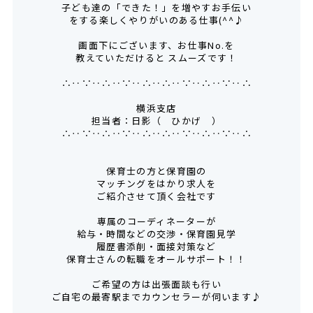
子ども達の「できた！」を増やすお手伝い
をする楽しくやりがいのある仕事(^^♪
画面下にございます、お仕事No.を
教えていただけると スムーズです！
∴‥∵‥∴‥∵‥∴‥∴‥∵‥∴‥∵‥∴
横浜支店
担当者：日影（ ひかげ ）
∴‥∵‥∴‥∵‥∴‥∴‥∵‥∴‥∵‥∴
保育士の方と保育園の
マッチングをはかり求人を
ご紹介させて頂く会社です
専属のコーディネーターが
給与・時間などの交渉・保育園見学
履歴書添削・面接対策など
保育士さんの転職をオールサポート！！
ご希望の方は出張面談も行い
ご自宅の最寄駅までカウンセラーが伺います♪