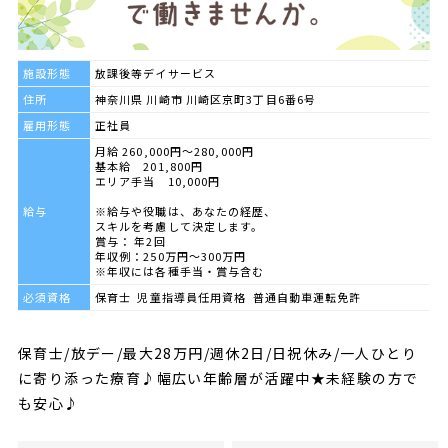
施設形態
放課後等デイサービス
住所
神奈川県 川崎市 川崎区京町3丁目6番6号
雇用形態
正社員
月給 260,000円～280,000円
基本給 201,800円
エリア手当 10,000円
給与
※給与や役職は、あなたの経歴、
スキルを考慮して決定します。
賞与： 年2回
年収例：250万円〜300万円
※年収には各種手当・賞与含む
必須資格
保育士 児童指導員任用資格 普通自動車運転免許
保育士/放デー/最大28万円/週休2日/日祝休み/一人ひとり
に寄り添った療育♪幅広い年齢層が活躍中★未経験の方で
も安心♪