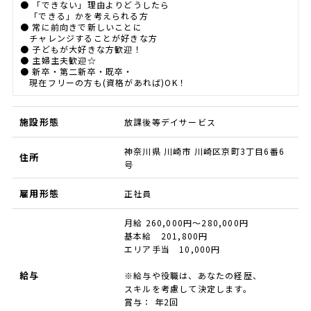
● 「できない」理由よりどうしたら
「できる」かを考えられる方
● 常に前向きで新しいことに
チャレンジすることが好きな方
● 子どもが大好きな方歓迎！
● 主婦主夫歓迎☆
● 新卒・第二新卒・既卒・
現在フリーの方も(資格があれば)OK！
施設形態
放課後等デイサービス
神奈川県 川崎市 川崎区京町3丁目6番6
住所
号
雇用形態
正社員
月給 260,000円～280,000円
基本給 201,800円
エリア手当 10,000円
給与
※給与や役職は、あなたの経歴、
スキルを考慮して決定します。
賞与： 年2回