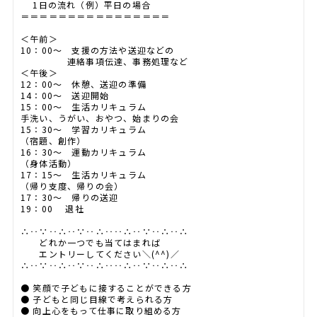
1日の流れ（例）平日の場合
＝＝＝＝＝＝＝＝＝＝＝＝＝＝＝＝
＜午前＞
10：00～ 支援の方法や送迎などの
連絡事項伝達、事務処理など
＜午後＞
12：00～ 休憩、送迎の準備
14：00〜 送迎開始
15：00～ 生活カリキュラム
手洗い、うがい、おやつ、始まりの会
15：30～ 学習カリキュラム
（宿題、創作）
16：30〜 運動カリキュラム
（身体活動）
17：15〜 生活カリキュラム
（帰り支度、帰りの会）
17：30〜 帰りの送迎
19：00 退社
∴‥∵‥∴‥∵‥∴‥‥∴‥∵‥∴‥∴
どれか一つでも当てはまれば
エントリーしてください＼(^^)／
∴‥∵‥∴‥∵‥∴‥‥∴‥∵‥∴‥∴
● 笑顔で子どもに接することができる方
● 子どもと同じ目線で考えられる方
● 向上心をもって仕事に取り組める方