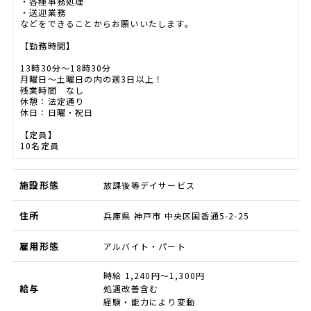
・各種事務処理
・送迎業務
などをできることからお願いいたします。
【勤務時間】
13時30分～18時30分
月曜日～土曜日の内の週3日以上！
残業時間 なし
休憩：法定通り
休日：日曜・祝日
【定員】
10名定員
施設形態
放課後等デイサービス
住所
兵庫県 神戸市 中央区国香通5-2-25
雇用形態
アルバイト・パート
時給 1,240円～1,300円
給与
処遇改善含む
経験・能力により変動