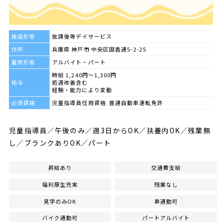
施設形態
放課後等デイサービス
住所
兵庫県 神戸市 中央区国香通5-2-25
雇用形態
アルバイト・パート
時給 1,240円～1,300円
給与
処遇改善含む
経験・能力により変動
必須資格
児童指導員任用資格 普通自動車運転免許
児童指導員／午後のみ／週3日からOK／扶養内OK／残業無
し／ブランクありOK／パート
昇給あり
交通費支給
福利厚生充実
残業なし
見学のみOK
車通勤可
バイク通勤可
パートアルバイト