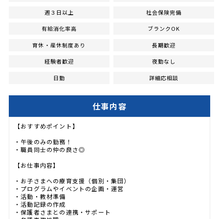
週３日以上
社会保険完備
有給消化率高
ブランクOK
育休・産休制度あり
長期歓迎
経験者歓迎
夜勤なし
日勤
詳細応相談
仕事内容
【おすすめポイント】
・午後のみの勤務！
・職員同士の仲の良さ◎
【お仕事内容】
・お子さまへの療育支援（個別・集団）
・プログラムやイベントの企画・運営
・活動・教材準備
・活動記録の作成
・保護者さまとの連携・サポート