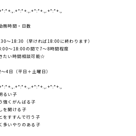
+*:*+.,.+*:*+.,.+*:*+.,.+*:*+.,
時間・日数
:30～18:30（早ければ18:00に終わります）
:00～18:00の間で7～8時間程度
たい時間相談可能☆
4日（平日＋土曜日）
+*:*+.,.+*:*+.,.+*:*+.,.+*:*+.,
明るい子
う強くがんばる子
しを聞ける子
とをすすんで行う子
く多いやりのある子