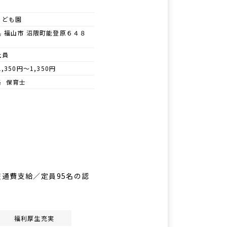
こども園
県 福山市 沼隈町能登原６４８
社員
1,350円～1,350円
格 保育士
通費支給／定員95名の認
福利厚生充実