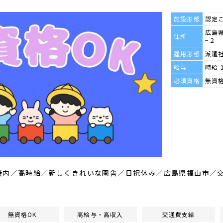
施設形態
認定
広島
住所
−２
雇用形態
派遣
給与
時給 
必須資格
無資
養内／高時給／新しくきれいな園舎／日祝休み／広島県福山市／交
無資格OK
高給与・高収入
交通費支給