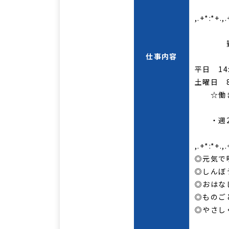
,.+*:*+.,.
勤務
仕事内容
平日 14
土曜日 8
☆働き
・週2～
,.+*:*+.,.
◎元気で
◎しんぼ
◎おはな
◎ものご
◎やさし