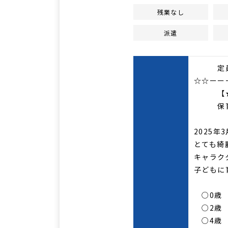
残業なし
派遣
定員9
☆☆ーー
【★資
保育補
2025
とても綺
キャラク
子どもに
○0歳 
○2歳 1
○4歳 2