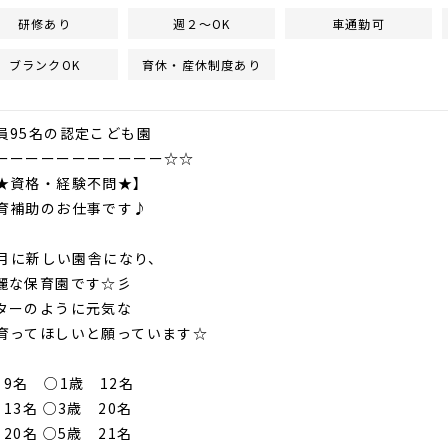
研修あり
週２～OK
車通勤可
ブランクOK
育休・産休制度あり
5名の認定こども園
ーーーーーーーーーーー☆☆
格・経験不問★】
助のお仕事です♪
年3月に新しい園舎になり、
麗な保育園です☆彡
ターのように元気な
育ってほしいと願っています☆
9名 ○1歳 12名
3名 ○3歳 20名
0名 ○5歳 21名