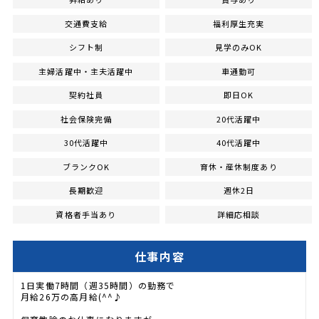
交通費支給
福利厚生充実
シフト制
見学のみOK
主婦活躍中・主夫活躍中
車通勤可
契約社員
即日OK
社会保険完備
20代活躍中
30代活躍中
40代活躍中
ブランクOK
育休・産休制度あり
長期歓迎
週休2日
資格者手当あり
詳細応相談
仕事内容
1日実働7時間（週35時間）の勤務で
月給26万の高月給(^^♪