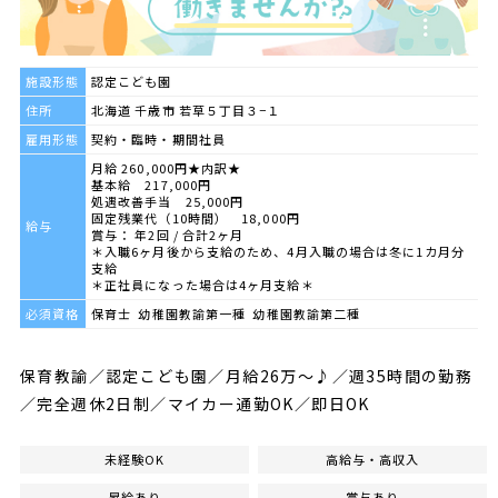
施設形態
認定こども園
住所
北海道 千歳市 若草５丁目３−１
雇用形態
契約・臨時・期間社員
月給 260,000円★内訳★
基本給 217,000円
処遇改善手当 25,000円
固定残業代（10時間） 18,000円
給与
賞与： 年2回 / 合計2ヶ月
＊入職6ヶ月後から支給のため、4月入職の場合は冬に1カ月分
支給
＊正社員になった場合は4ヶ月支給＊
必須資格
保育士 幼稚園教諭第一種 幼稚園教諭第二種
保育教諭／認定こども園／月給26万～♪／週35時間の勤務
／完全週休2日制／マイカー通勤OK／即日OK
未経験OK
高給与・高収入
昇給あり
賞与あり