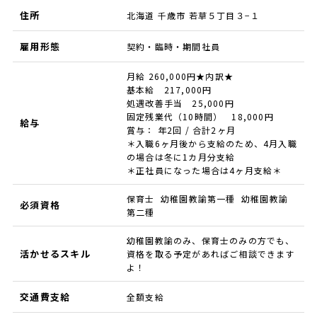
住所
北海道 千歳市 若草５丁目３−１
雇用形態
契約・臨時・期間社員
月給 260,000円★内訳★
基本給 217,000円
処遇改善手当 25,000円
固定残業代（10時間） 18,000円
給与
賞与： 年2回 / 合計2ヶ月
＊入職6ヶ月後から支給のため、4月入職
の場合は冬に1カ月分支給
＊正社員になった場合は4ヶ月支給＊
保育士 幼稚園教諭第一種 幼稚園教諭
必須資格
第二種
幼稚園教諭のみ、保育士のみの方でも、
活かせるスキル
資格を取る予定があればご相談できます
よ！
交通費支給
全額支給