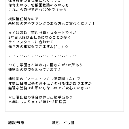
保育教諭のお仕事になりますが
保育士のみ、幼稚園教諭のみの方も
これから取得できればOKです☆彡
複数担任制なので
未経験の方やブランクのある方もご安心ください！
まずは常勤（契約社員）スタートですが
2年目以降は正社員になることが多く
ライフスタイルに合わせて
働き方の相談もできますよ(^_-)-☆
∴‥∵‥∴‥∵‥∴‥∴‥∵‥∴‥∵‥
つくし学園さんは市内に園さんが5か所あり
姉妹園の交流も図っています♪
姉妹園の「ノース・つくし保育園さん」で
年数回日曜出勤のお手伝いの可能性がありますが
無理な勤務はお願いしないのでご安心ください！
＊日曜出勤の場合は休日出勤手当あり
＊年にもよりますが年1～3回程度
施設形態
認定こども園