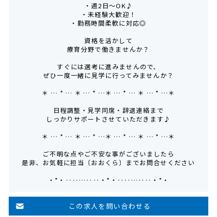
・週2日～OK♪
・未経験大歓迎！
・勤務時間柔軟に対応◎
資格を活かして
療育分野で働きませんか？
すぐには選考に進みませんので、
ぜひ一度一緒に見学に行ってみませんか？
＊ … * … ＊ … * …＊ … * … ＊ … * …＊
日程調整・見学同席・辞退連絡まで
しっかりサポートさせていただきます♪
＊ … * … ＊ … * …＊ … * … ＊ … * …＊
ご不明な点やご不安な事がございましたら
是非、お気軽に担当〔おおくら〕までお問合せください
・*・‥‥…‥‥・*・‥‥…‥‥・*・
この求人を問い合わせる