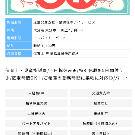
施設形態
児童発達支援・放課後等デイサービス
住所
大分県 大分市 三川上2丁目5-8
雇用形態
アルバイト・パート
給与
時給 1,100円
必須資格
保育士 児童指導員任用資格
保育士・児童指導員/土日祝休み★/特別休暇を5日間付与
♪/固定時間OK！/ご希望の勤務時間に柔軟に対応◎/パート
未経験OK
交通費支給
福利厚生充実
残業なし
土日祝休み
車通勤可
パートアルバイト
短時間（４時間以内）
短時間（６時間以内）
週２日以上