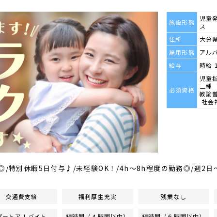
児童
施設形態
ス
住所
大分県
雇用形態
アル
給与
時給 
児童
二種
必須資格
教諭
社会
◎/特別休暇5日付与♪/未経験OK！/4h～8h程度の勤務◎/週2日
交通費支給
福利厚生充実
残業なし
パートアルバイト
短時間（４時間以内）
短時間（６時間以内）