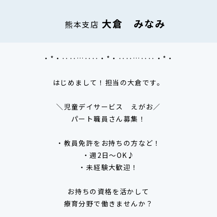
大倉 みなみ
熊本支店
・*・‥‥…‥‥・*・‥‥…‥‥・*・
はじめまして！担当の大倉です。
＼児童デイサービス えがお／
パート職員さん募集！
・教員免許をお持ちの方など！
・週2日～OK♪
・未経験大歓迎！
お持ちの資格を活かして
療育分野で働きませんか？