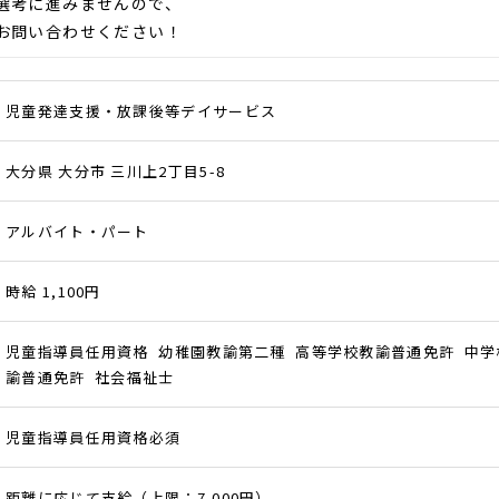
選考に進みませんので、
お問い合わせください！
児童発達支援・放課後等デイサービス
大分県 大分市 三川上2丁目5-8
アルバイト・パート
時給 1,100円
児童指導員任用資格 幼稚園教諭第二種 高等学校教諭普通免許 中学
諭普通免許 社会福祉士
児童指導員任用資格必須
距離に応じて支給（上限：7,000円）