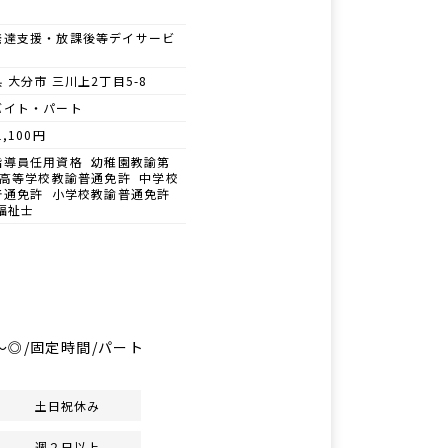
発達支援・放課後等デイサービ
 大分市 三川上2丁目5-8
バイト・パート
1,100円
指導員任用資格 幼稚園教諭第
 高等学校教諭普通免許 中学校
普通免許 小学校教諭普通免許
福祉士
～◎/固定時間/パート
土日祝休み
週２日以上