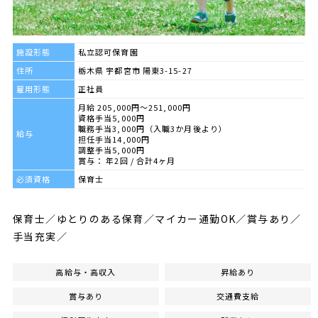
施設形態
私立認可保育園
住所
栃木県 宇都宮市 陽東3-15-27
雇用形態
正社員
月給 205,000円～251,000円
資格手当5,000円
職務手当3,000円（入職3か月後より）
給与
担任手当14,000円
調整手当5,000円
賞与： 年2回 / 合計4ヶ月
必須資格
保育士
保育士／ゆとりのある保育／マイカー通勤OK／賞与あり／
手当充実／
高給与・高収入
昇給あり
賞与あり
交通費支給