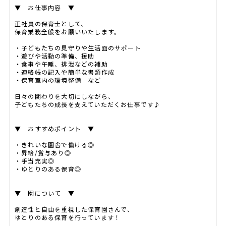
▼ お仕事内容 ▼
正社員の保育士として、
保育業務全般をお願いいたします。
・子どもたちの見守りや生活面のサポート
・遊びや活動の準備、援助
・食事や午睡、排泄などの補助
・連絡帳の記入や簡単な書類作成
・保育室内の環境整備 など
日々の関わりを大切にしながら、
子どもたちの成長を支えていただくお仕事です♪
▼ おすすめポイント ▼
・きれいな園舎で働ける◎
・昇給/賞与あり◎
・手当充実◎
・ゆとりのある保育◎
▼ 園について ▼
創造性と自由を重視した保育園さんで、
ゆとりのある保育を行っています！