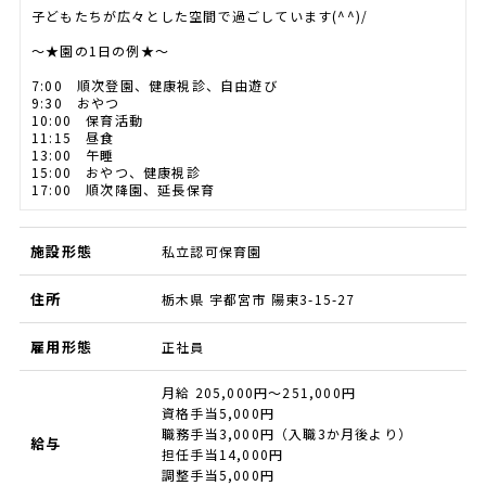
子どもたちが広々とした空間で過ごしています(^^)/
～★園の1日の例★～
7:00 順次登園、健康視診、自由遊び
9:30 おやつ
10:00 保育活動
11:15 昼食
13:00 午睡
15:00 おやつ、健康視診
17:00 順次降園、延長保育
施設形態
私立認可保育園
住所
栃木県 宇都宮市 陽東3-15-27
雇用形態
正社員
月給 205,000円～251,000円
資格手当5,000円
職務手当3,000円（入職3か月後より）
給与
担任手当14,000円
調整手当5,000円