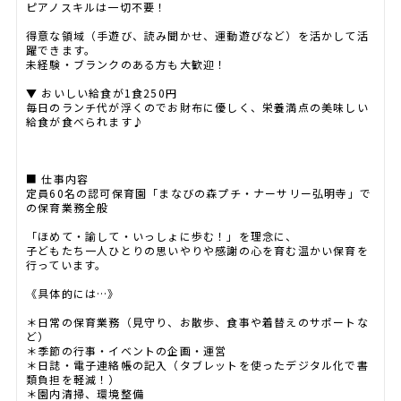
ピアノスキルは一切不要！
得意な領域（手遊び、読み聞かせ、運動遊びなど）を活かして活
躍できます。
未経験・ブランクのある方も大歓迎！
▼ おいしい給食が1食250円
毎日のランチ代が浮くのでお財布に優しく、栄養満点の美味しい
給食が食べられます♪
■ 仕事内容
定員60名の認可保育園「まなびの森プチ・ナーサリー弘明寺」で
の保育業務全般
「ほめて・諭して・いっしょに歩む！」を理念に、
子どもたち一人ひとりの思いやりや感謝の心を育む温かい保育を
行っています。
《具体的には…》
＊日常の保育業務（見守り、お散歩、食事や着替えのサポートな
ど）
＊季節の行事・イベントの企画・運営
＊日誌・電子連絡帳の記入（タブレットを使ったデジタル化で書
類負担を軽減！）
＊園内清掃、環境整備