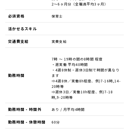
2～6ヶ月分（全職員平均3ヶ月）
必須資格
保育士
活かせるスキル
交通費支給
実費支給
7時 ～ 19時の間の8時間 程度
・週実働 平均40時間
・4週8休制・週休3日制で時間が異なり
勤務時間
ます
⇒4週8休／実働8h程度、例)7-16時,14-
20時等
⇒週休3日／実働10h程度、例)7-18
時,9-20時等
勤務時間 - 時間外
あり / 月平均4時間
勤務時間 - 休憩時間
60分