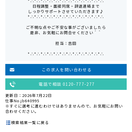
*∴*∴*∴*∴*∴*∴*∴*∴*∴*∴*∴*∴
日程調整・面接同席・辞退連絡まで
しっかりサポートさせていただきます♪
*∴*∴*∴*∴*∴*∴*∴*∴*∴*∴*∴*∴
ご不明な点やご不安な事がございましたら
是非、お気軽にお問合せください＾＾
担当：吉田
*∴*∴*∴*∴*∴*∴*∴*∴*∴*∴*∴*∴
この求人を問い合わせる
電話で相談 0120-777-277
更新日：2026年7月22日
仕事No.jb640995
※すぐに選考に進むわけではありませんので、お気軽にお問い
合わせください。
検索結果一覧に戻る