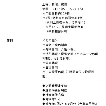
土曜、日曜、祝日
休園日：日・祝、12/29-1/3
＊年間休日約120日
＊4週8休制または週休3日制
(原則土日祝休み。行事除く)
※月1～2日程度土曜勤務有
（平日振替休有）
休日
＜その他＞
＊育休・産休制度
＊有給休暇、介護休暇、
＊特別休暇・慶弔休暇（ハネムーン休暇
5日間、忌引き休暇）
＊傷病休暇
＊生理休暇
＊子の看護休暇（1時間単位で取得可
能）
◆交通費規定支給
◆退職時給付制度
◆社会保険完備
◆昇給年1回
◆賞与年3回2～6ヶ月分（全職員平均3