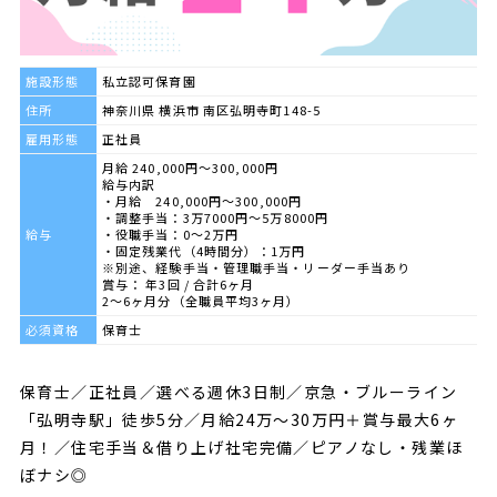
施設形態
私立認可保育園
住所
神奈川県 横浜市 南区弘明寺町148-5
雇用形態
正社員
月給 240,000円～300,000円
給与内訳
・月給 240,000円～300,000円
・調整手当：3万7000円～5万8000円
給与
・役職手当：0～2万円
・固定残業代（4時間分）：1万円
※別途、経験手当・管理職手当・リーダー手当あり
賞与： 年3回 / 合計6ヶ月
2～6ヶ月分（全職員平均3ヶ月）
必須資格
保育士
保育士／正社員／選べる週休3日制／京急・ブルーライン
「弘明寺駅」徒歩5分／月給24万〜30万円＋賞与最大6ヶ
月！／住宅手当＆借り上げ社宅完備／ピアノなし・残業ほ
ぼナシ◎