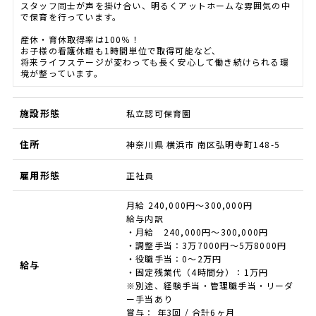
スタッフ同士が声を掛け合い、明るくアットホームな雰囲気の中
で保育を行っています。
産休・育休取得率は100％！
お子様の看護休暇も1時間単位で取得可能など、
将来ライフステージが変わっても長く安心して働き続けられる環
境が整っています。
施設形態
私立認可保育園
住所
神奈川県 横浜市 南区弘明寺町148-5
雇用形態
正社員
月給 240,000円～300,000円
給与内訳
・月給 240,000円～300,000円
・調整手当：3万7000円～5万8000円
・役職手当：0～2万円
給与
・固定残業代（4時間分）：1万円
※別途、経験手当・管理職手当・リーダ
ー手当あり
賞与： 年3回 / 合計6ヶ月