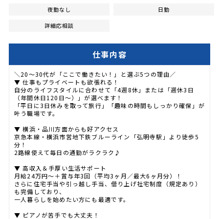
夜勤なし
日勤
詳細応相談
仕事内容
＼20〜30代が「ここで働きたい！」と選ぶ5つの理由／
▼ 仕事もプライベートも欲張れる！
自分のライフスタイルに合わせて「4週8休」または「週休3日
（年間休日120日〜）」が選べます！
「平日に3日休みを取って旅行」「趣味の時間もしっかり確保」が
叶う職場です。
▼ 横浜・品川方面からも好アクセス
京急本線・横浜市営地下鉄ブルーライン「弘明寺駅」より徒歩5
分！
2路線使えて毎日の通勤がラクラク♪
▼ 高収入＆手厚い生活サポート
月給24万円〜＋賞与年3回（平均3ヶ月／最大6ヶ月分）！
さらに住宅手当や引っ越し手当、借り上げ社宅制度（規定あり）
も完備しており、
一人暮らしを始めたい方にも最適です。
▼ ピアノが苦手でも大丈夫！