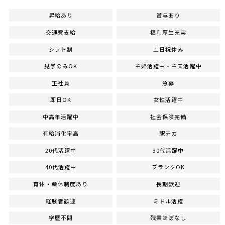
昇給あり
賞与あり
交通費支給
福利厚生充実
シフト制
土日祝休み
見学のみOK
主婦活躍中・主夫活躍中
正社員
急募
即日OK
女性活躍中
中高年活躍中
社会保険完備
有給消化率高
駅チカ
20代活躍中
30代活躍中
40代活躍中
ブランクOK
育休・産休制度あり
長期歓迎
経験者歓迎
ミドル活躍
学歴不問
残業ほぼなし