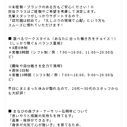
※未経験・ブランクのある方もご安心ください！※
担当クラスはご経験やご希望を考慮して決定します。
先輩スタッフがしっかりサポートするので、
「認可園は初めて」「久しぶりの現場で心配」という方も
スムーズに慣れていただけます！
■ 選べるワークスタイル（あなたに合った働き方をチョイス！）
《しっかり稼ぐ＆バランス重視》
＊4週8休制
＊実働8時間（シフト制／例：7:00〜16:00、11:00〜20:00な
ど）
《趣味や自分磨きを全力で満喫》
＊週休3日制
＊実働10時間（シフト制／例：7:00〜18:00、9:00〜20:00な
ど）
平日にまとまった休みが取れるので、20代〜30代のスタッフから
も大好評！
■ まなびの森プチ・ナーサリー弘明寺について
「思いやりと感謝の気持ちを持てる子」
「返事・挨拶ができる子」
「身体が元気で心が強い子」を育てるため、