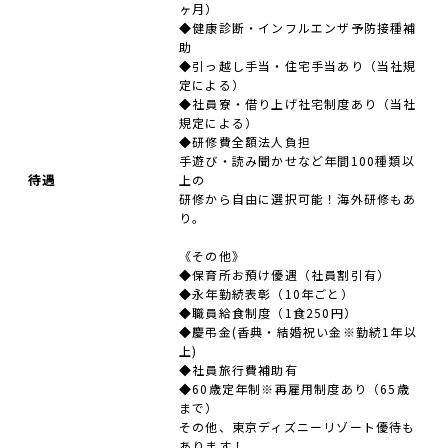
ヶ月）
◆健康診断・インフルエンザ予防接種補
助
◆引っ越し手当・住宅手当あり（当社規
定による）
◆社員寮・借り上げ社宅制度あり（当社
規定による）
◆研修費全額法人負担
手遊び・読み聞かせなど年間100種類以
待遇
上の
研修から自由に選択可能！海外研修もあ
り。
《その他》
◆保育所お預け優遇（社員割引有）
◆永年勤続表彰（10年ごと）
◆職員給食制度（1食250円）
◆慶弔金(香典・結婚祝い金※勤続1年以
上)
◆社員旅行費補助有
◆60歳定年制※再雇用制度あり（65歳
まで）
その他、東京ディズニーリゾート優待も
あります！