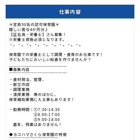
仕事内容
＊定員90名の認可保育園＊
嬉しい賞与4か月分♪
【正社員・栄養士】さん募集！
※栄養士資格必須となります。
・。・。・。・。・。・。・。・。・。
保育園での栄養士として調理・食育のお仕事です！
子どもたちにおいしい給食を作りませんか？
＿＿＿＿＿＿＿＿＿＿＿＿＿＿
■募集内容
￣￣￣￣￣￣￣￣￣￣￣￣￣￣
・食材発注、管理、
・献立作成
・調理業務
・清掃業務 等のほかに、
保育補助業務に入る事もあります！
・勤務時間：①7:30-16:30
②8:00-17:00
③9:00-18:00
基本、残業はありません！
◆ヨコハマさくら保育園の特徴
￣￣￣￣￣￣￣￣￣￣￣￣