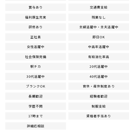
賞与あり
交通費支給
福利厚生充実
残業なし
研修あり
主婦活躍中・主夫活躍中
正社員
即日OK
女性活躍中
中高年活躍中
社会保険完備
有給消化率高
駅チカ
20代活躍中
30代活躍中
40代活躍中
ブランクOK
育休・産休制度あり
長期歓迎
経験者歓迎
学歴不問
制服支給
17時まで
資格者手当あり
詳細応相談