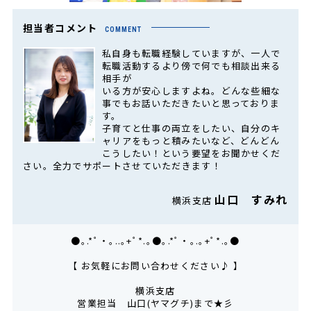
担当者コメント
COMMENT
私自身も転職経験していますが、一人で
転職活動するより傍で何でも相談出来る
相手が
いる方が安心しますよね。どんな些細な
事でもお話いただきたいと思っておりま
す。
子育てと仕事の両立をしたい、自分のキ
ャリアをもっと積みたいなど、どんどん
こうしたい！という要望をお聞かせくだ
さい。全力でサポートさせていただきます！
山口 すみれ
横浜支店
●｡.*ﾟ・｡..｡+ﾟ*.｡●｡.*ﾟ・｡.｡+ﾟ*.｡●
【 お気軽にお問い合わせください♪ 】
横浜支店
営業担当 山口(ヤマグチ)まで★彡