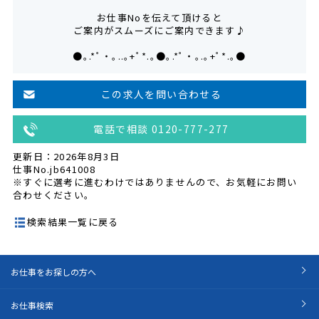
お仕事Noを伝えて頂けると
ご案内がスムーズにご案内できます♪
●｡.*ﾟ・｡..｡+ﾟ*.｡●｡.*ﾟ・｡.｡+ﾟ*.｡●
この求人を問い合わせる
電話で相談 0120-777-277
更新日：2026年8月3日
仕事No.jb641008
※すぐに選考に進むわけではありませんので、お気軽にお問い
合わせください。
検索結果一覧に戻る
お仕事をお探しの方へ
お仕事検索