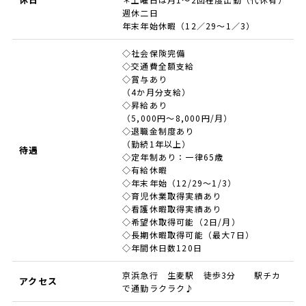
週休二日
年末年始休暇（12／29～1／3）
◇社会保険完備
◇交通費全額支給
◇賞与あり
（4か月分支給）
◇昇給あり
（5,000円～8,000円/月）
◇退職金制度あり
（勤続1年以上）
待遇
◇定年制あり：一律65歳
◇有給休暇
◇年末年始（12/29～1/3）
◇育児休業取得実績あり
◇看護休暇取得実績あり
◇希望休取得可能（2日/月）
◇長期休暇取得可能（最大7日）
◇年間休日数120日
京浜急行 生麦駅 徒歩3分 駅チカ
アクセス
で通勤ラクラク♪