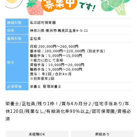
施設形態
私立認可保育園
住所
神奈川県 横浜市 鶴見区生麦4-5-11
雇用形態
正社員
月給 200,000円～260,000円
基本給：180,000円～220,000円（別途手当）
職能手当：5,000円～15,000円
※能力に応じて支給
給与
資格手当：10,000円～20,000円
職務手当：5,000円～20,000円
賞与： 年2回 / 合計4ヶ月
※初年度年1回
必須資格
栄養士 管理栄養士
栄養士/正社員/残り1枠！/賞与4カ月分♪/住宅手当あり/年
休120日/残業なし/有給消化率90％以上/認可保育園/資格必
須
未経験OK
昇給あり