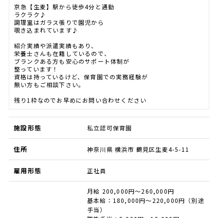
京急【生麦】駅から徒歩4分と通勤
ラクラク♪
調理室はガラス張りで園児から
覗き込まれています♪
紹介実績や派遣実績もあり、
栄養士さんも在籍しているので、
ブランクある方も安心のサポート体制が
整っています！
資格は持っているけど、保育園での実務経験が
無い方もご相談下さい。
残り1枠なのでお早めにお問い合わせください
施設形態
私立認可保育園
住所
神奈川県 横浜市 鶴見区生麦4-5-11
雇用形態
正社員
月給 200,000円～260,000円
基本給：180,000円～220,000円（別途
手当）