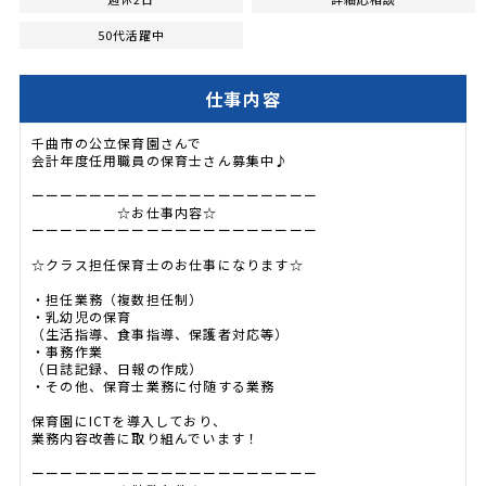
50代活躍中
仕事内容
千曲市の公立保育園さんで
会計年度任用職員の保育士さん募集中♪
ーーーーーーーーーーーーーーーーーーーー
☆お仕事内容☆
ーーーーーーーーーーーーーーーーーーーー
☆クラス担任保育士のお仕事になります☆
・担任業務（複数担任制）
・乳幼児の保育
（生活指導、食事指導、保護者対応等）
・事務作業
（日誌記録、日報の作成）
・その他、保育士業務に付随する業務
保育園にICTを導入しており、
業務内容改善に取り組んでいます！
ーーーーーーーーーーーーーーーーーーーー