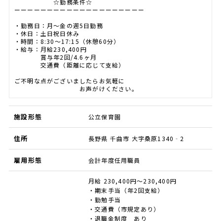
☆勤務条件☆
ーーーーーーーーーーーーーーーーーーーー
・勤務日：月～金の週5日勤務
・休日：土日祝日休み
・時間：8:30～17:15（休憩60分）
・給与：月給230,400円
賞与年2回/4.6ヶ月
交通費（距離に応じて支給）
ご不明な点がございましたらお気軽に
お声がけください。
施設形態
公立保育園
住所
長野県 千曲市 大字桑原1340‐2
雇用形態
会計年度任用職員
月給 230,400円～230,400円
・期末手当（年2回支給）
・勤勉手当
・交通費（市規定あり）
・退職金制度 あり