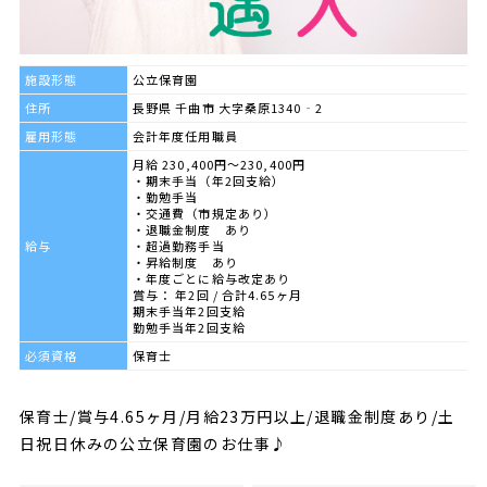
施設形態
公立保育園
住所
長野県 千曲市 大字桑原1340‐2
雇用形態
会計年度任用職員
月給 230,400円～230,400円
・期末手当（年2回支給）
・勤勉手当
・交通費（市規定あり）
・退職金制度 あり
給与
・超過勤務手当
・昇給制度 あり
・年度ごとに給与改定あり
賞与： 年2回 / 合計4.65ヶ月
期末手当年2回支給
勤勉手当年2回支給
必須資格
保育士
保育士/賞与4.65ヶ月/月給23万円以上/退職金制度あり/土
日祝日休みの公立保育園のお仕事♪