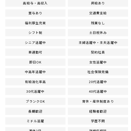
高給与・高収入
昇給あり
賞与あり
交通費支給
福利厚生充実
残業なし
シフト制
土日祝休み
シニア活躍中
主婦活躍中・主夫活躍中
車通勤可
契約社員
即日OK
女性活躍中
中高年活躍中
社会保険完備
有給消化率高
20代活躍中
30代活躍中
40代活躍中
ブランクOK
育休・産休制度あり
長期歓迎
経験者歓迎
ミドル活躍
学歴不問
週休2日
詳細応相談