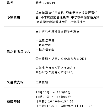
給与
時給 1,400円
児童指導員任用資格 児童発達支援管理責任
必須資格
者 小学校教諭普通免許 中学校教諭普通免許
高等学校教諭普通免許 社会福祉士
★いずれの資格をお持ちの方★
・児童指導員
・教員免許
・社会福祉士
活かせるスキル
◎未経験・ブランクのある方もOK！
ご興味を持って下さった方！
ぜひぜひご応募ください☆
交通費支給
実費支給
16時00分 ～ 19時00分
11時00分 ～ 16時00分
勤務時間
【平日】16：00～19：00
【土曜日・祝日・学校休校日】11：00～