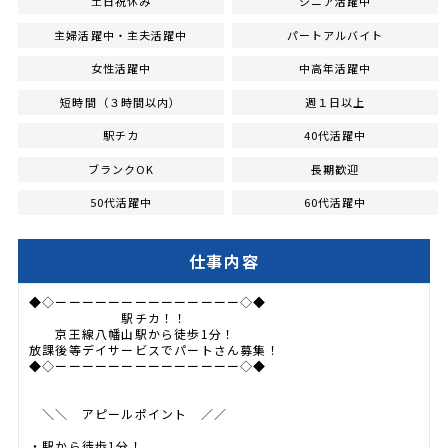
土日祝休み
シニア活躍中
主婦活躍中・主夫活躍中
パートアルバイト
女性活躍中
中高年活躍中
短時間（３時間以内）
週１日以上
駅チカ
40代活躍中
ブランクOK
長期歓迎
50代活躍中
60代活躍中
仕事内容
◆◇ーーーーーーーーーーーーーー◇◆
駅チカ！！
京王線八幡山駅から徒歩1分！
放課後等デイサービスでパートさん募集！
◆◇ーーーーーーーーーーーーーー◇◆
＼＼ アピールポイント ／／
・駅から徒歩1分！