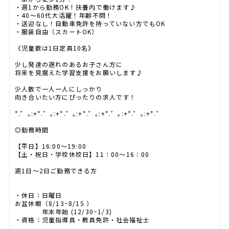
・週1から勤務OK！扶養内で働けます♪
・40～60代大活躍！年齢不問！
・送迎なし！自動車免許を持っていない方でもOK
・服装自由（スカートOK）
《児童数は1日定員10名》
少し発達の遅れのあるお子さん方に
将来を見据えた学習支援をお願いします♪
少人数で一人一人にしっかり
向き合いたい方にぴったりの求人です！
*.゜｡:+*.゜｡:+*.゜｡:+*.゜｡:+*.゜｡:+*.゜｡:+*.゜
◎勤務時間
【平日】16:00～19:00
【土・祝日・学校休校日】11：00～16：00
週1日～2日ご勤務できる方
・休日：日曜日
お盆休暇（8/13~8/15 ）
年末年始 (12/30~1/3)
・資格：児童指導員・教員免許・社会福祉士