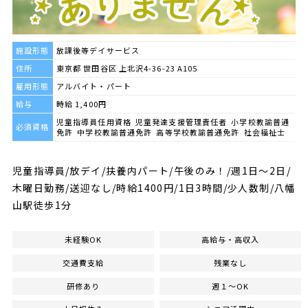
施設形態
放課後等デイサービス
住所
東京都 世田谷区 上北沢4-36-23 A105
雇用形態
アルバイト・パート
給与
時給 1,400円
児童指導員任用資格 児童発達支援管理責任者 小学校教諭普通
必須資格
免許 中学校教諭普通免許 高等学校教諭普通免許 社会福祉士
児童指導員/放デイ/扶養内パート/午後のみ！/週1日～2日/
木曜日勤務/送迎なし/時給1400円/1日3時間/少人数制/八幡
山駅徒歩1分
未経験OK
高給与・高収入
交通費支給
残業なし
研修あり
週１～OK