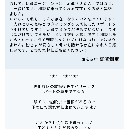
通して、転職エージェントは「転職させる人」ではなく、
「一緒に考え、相談に乗ってくれる存在」なのだと実感し
ました。
だからこそ私も、そんな存在になりたいと思っています！
一人ひとりの気持ちやタイミングを大切にしたサポートを
心掛けています！「転職するかまだ決めていない」「まず
は話だけ聞いてみたい」という方も大歓迎です！相談した
からといって、必ず転職しなければいけないわけではあり
ません。皆さまが安心して何でも話せる存在になれたら嬉
しいです。ぜひお気軽にご相談ください！
冨澤伽奈
東京支店
*★*――――*★**★*―――
世田谷区の放課後等デイサービス
パートの募集です☆彡
駅チカで施設まで屋根があるので
雨の日も濡れずに出勤できますよ♪
これから社会生活を送っていく
子どもたちに学習の楽しさを