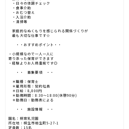
・日々の体調チェック
・食事介助
・おむつ替え
・入浴介助
・清掃等
家庭的なぬくもりを感じられる関係づくりが
最も大切な仕事です☆
・・おすすめポイント・・
・小規模なので一人一人に
寄り添った保育ができます
・経験よりお人柄重視です◎
・・ 募集要項 ・・
＊職種：保育士
＊雇用形態：契約社員
＊日給：8,800円
＊勤務時間：8:30～18:00(休憩90分)
＊勤務日：勤務表による
・・ 施設情報 ・・
園名：桐育乳児園
所在地：桐生市相生町5-27-1
定員数：15名