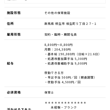
施設形態
その他の保育施設
住所
群馬県 桐生市 相生町５丁目２７−１
雇用形態
契約・臨時・期間社員
8,800円～8,800円
月額：204,380円
・基本給 190,080円（日給×21.6日）
・処遇改善加算手当 5,300円
給与
・処遇改善補助手当 9,000円
夜勤できる方
・早出手当 500円／回（朝食調理）
・夜勤手当 4,500円／回
必須資格
保育士
＊＊＊＊＊＊＊＊＊＊＊＊＊
未経験・ブランク
活かせるスキル