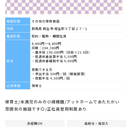
施設形態
その他の保育施設
住所
群馬県 桐生市 相生町５丁目２７−１
雇用形態
契約・臨時・期間社員
8,800円～8,800円
月額：204,380円
・基本給 190,080円（日給×21.6日）
・処遇改善加算手当 5,300円
給与
・処遇改善補助手当 9,000円
夜勤できる方
・早出手当 500円／回（朝食調理）
・夜勤手当 4,500円／回
必須資格
保育士
保育士/未満児のみの小規模園/アットホームであたたかい
雰囲気の施設です◎/正社員登用制度あり
未経験OK
高給与・高収入