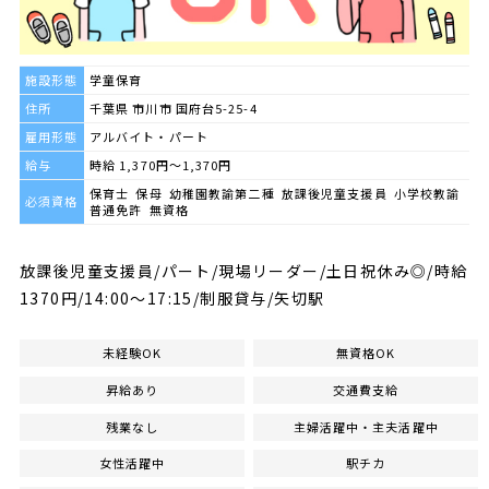
施設形態
学童保育
住所
千葉県 市川市 国府台5-25-4
雇用形態
アルバイト・パート
給与
時給 1,370円～1,370円
保育士 保母 幼稚園教諭第二種 放課後児童支援員 小学校教諭
必須資格
普通免許 無資格
放課後児童支援員/パート/現場リーダー/土日祝休み◎/時給
1370円/14:00～17:15/制服貸与/矢切駅
未経験OK
無資格OK
昇給あり
交通費支給
残業なし
主婦活躍中・主夫活躍中
女性活躍中
駅チカ