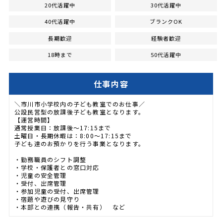
20代活躍中
30代活躍中
40代活躍中
ブランクOK
長期歓迎
経験者歓迎
18時まで
50代活躍中
仕事内容
＼市川市小学校内の子ども教室でのお仕事／
公設民営型の放課後子ども教室となります。
【運営時間】
通常授業日：放課後～17:15まで
土曜日・長期休暇は：8:00～17:15まで
子ども達のお預かりを行う事業となります。
・勤務職員のシフト調整
・学校・保護者との窓口対応
・児童の安全管理
・受付、出席管理
・参加児童の受付、出席管理
・宿題や遊びの見守り
・本部との連携（報告・共有） など