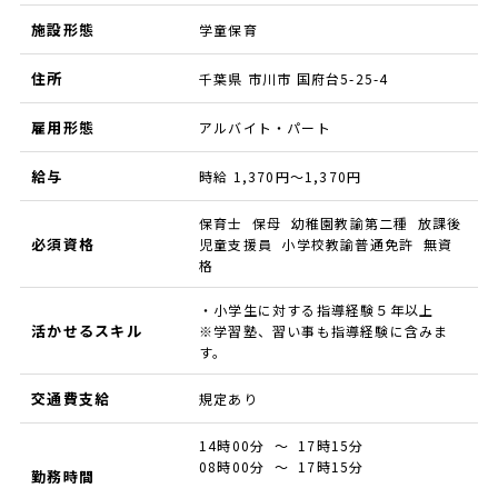
施設形態
学童保育
住所
千葉県 市川市 国府台5-25-4
雇用形態
アルバイト・パート
給与
時給 1,370円～1,370円
保育士 保母 幼稚園教諭第二種 放課後
必須資格
児童支援員 小学校教諭普通免許 無資
格
・小学生に対する指導経験５年以上
活かせるスキル
※学習塾、習い事も指導経験に含みま
す。
交通費支給
規定あり
14時00分 ～ 17時15分
08時00分 ～ 17時15分
勤務時間