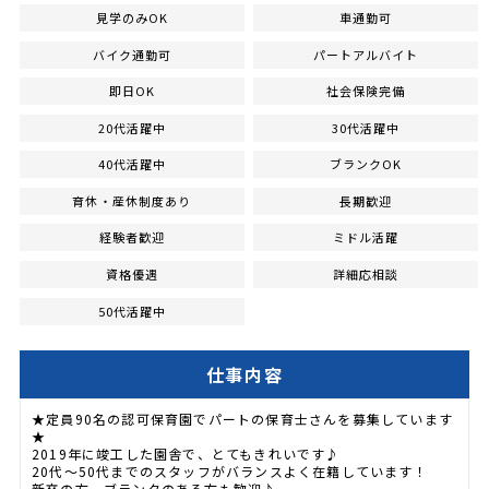
見学のみOK
車通勤可
バイク通勤可
パートアルバイト
即日OK
社会保険完備
20代活躍中
30代活躍中
40代活躍中
ブランクOK
育休・産休制度あり
長期歓迎
経験者歓迎
ミドル活躍
資格優遇
詳細応相談
50代活躍中
仕事内容
★定員90名の認可保育園でパートの保育士さんを募集しています
★
2019年に竣工した園舎で、とてもきれいです♪
20代～50代までのスタッフがバランスよく在籍しています！
新卒の方、ブランクのある方も歓迎♪