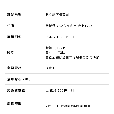
施設形態
私立認可保育園
住所
茨城県 ひたちなか市 金上1235-1
雇用形態
アルバイト・パート
時給 1,170円
給与
賞与： 年2回
支給金額は当該年度理事会にて決定
必須資格
保育士
活かせるスキル
交通費支給
上限16,500円／月
勤務時間
7時 ～ 19時の間の6時間 程度