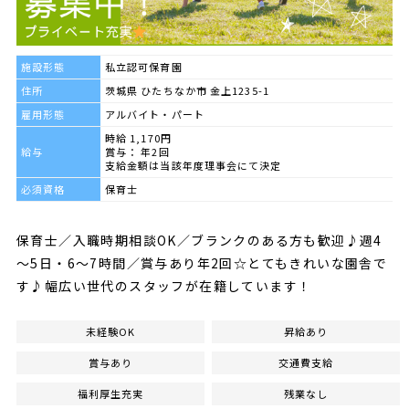
施設形態
私立認可保育園
住所
茨城県 ひたちなか市 金上1235-1
雇用形態
アルバイト・パート
時給 1,170円
給与
賞与： 年2回
支給金額は当該年度理事会にて決定
必須資格
保育士
保育士／入職時期相談OK／ブランクのある方も歓迎♪週4
～5日・6～7時間／賞与あり年2回☆とてもきれいな園舎で
す♪幅広い世代のスタッフが在籍しています！
未経験OK
昇給あり
賞与あり
交通費支給
福利厚生充実
残業なし