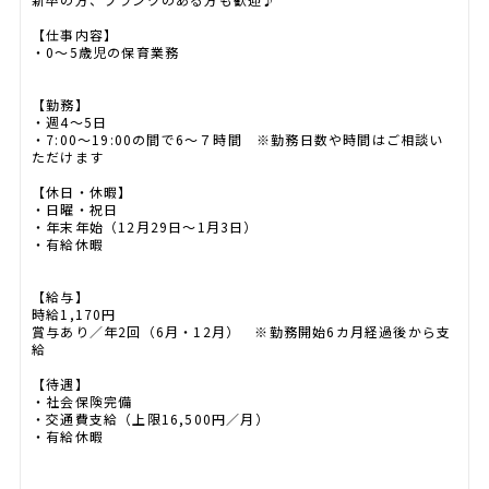
【仕事内容】
・0～5歳児の保育業務
【勤務】
・週4～5日
・7:00～19:00の間で6～７時間 ※勤務日数や時間はご相談い
ただけます
【休日・休暇】
・日曜・祝日
・年末年始（12月29日～1月3日）
・有給休暇
【給与】
時給1,170円
賞与あり／年2回（6月・12月） ※勤務開始6カ月経過後から支
給
【待遇】
・社会保険完備
・交通費支給（上限16,500円／月）
・有給休暇