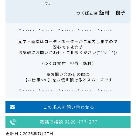
す。
飯村 良子
つくば支店
*・‥…─*・‥…─*・‥…─*・‥…─*・‥…─
見学・面接はコーディネーターがご案内しますので
安心ですよ☆彡
お気軽にお問い合わせ・ご相談ください(*´▽｀*)/
（つくば支店 担当：飯村）
※お問い合わせの際は
【お仕事No.】をお伝え頂けるとスムーズです
*・‥…─*・‥…─*・‥…─*・‥…─*・‥…─
この求人を問い合わせる
電話で相談 0120-777-277
更新日：2026年7月27日