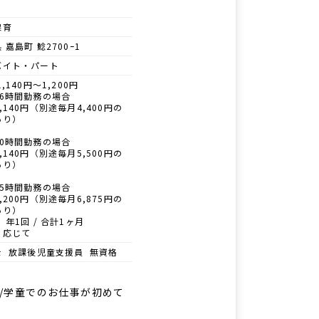
保育
 嘉島町 鯰2700ｰ1
バイト・パート
1,140円～1,200円
16時間勤務の場合
,140円（別途毎月4,400円の
あり）
20時間勤務の場合
,140円（別途毎月5,500円の
あり）
25時間勤務の場合
,200円（別途毎月6,875円の
あり）
 年1回 / 合計1ヶ月
に応じて
士 放課後児童支援員 無資格
♪/学童でのお仕事が初めて