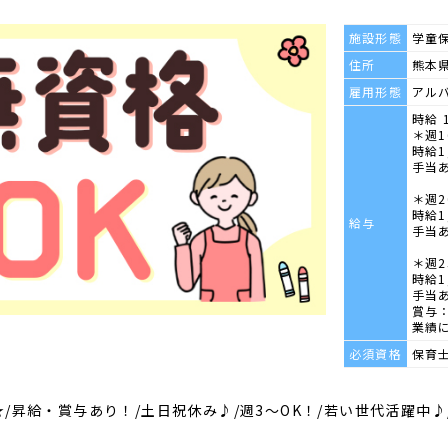
施設形態
学童
住所
熊本県
雇用形態
アル
時給 
＊週
時給1
手当
＊週
時給1
給与
手当
＊週
時給1
手当
賞与：
業績
必須資格
保育
/昇給・賞与あり！/土日祝休み♪/週3～OK！/若い世代活躍中