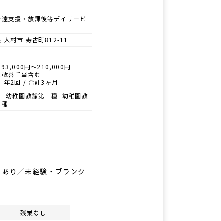
発達支援・放課後等デイサービ
 大村市 寿古町812-11
員
93,000円～210,000円
遇改善手当含む
 年2回 / 合計3ヶ月
士 幼稚園教諭第一種 幼稚園教
二種
当あり／未経験・ブランク
残業なし