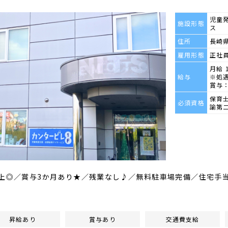
児童
施設形態
ス
住所
長崎県
雇用形態
正社
月給 1
給与
※処
賞与：
保育
必須資格
諭第
以上◎／賞与3か月あり★／残業なし♪／無料駐車場完備／住宅手
昇給あり
賞与あり
交通費支給