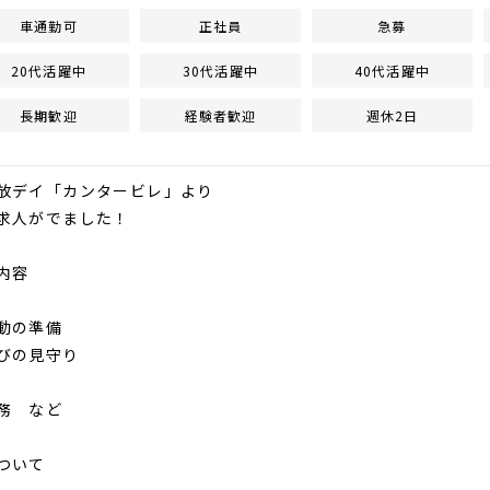
車通勤可
正社員
急募
20代活躍中
30代活躍中
40代活躍中
長期歓迎
経験者歓迎
週休2日
放デイ「カンタービレ」より
求人がでました！
内容
動の準備
びの見守り
務 など
ついて