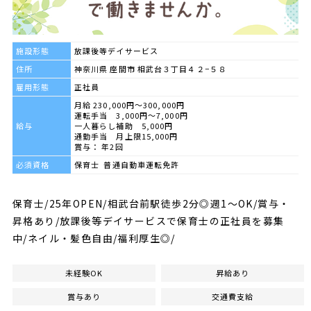
施設形態
放課後等デイサービス
住所
神奈川県 座間市 相武台３丁目４２−５８
雇用形態
正社員
月給 230,000円～300,000円
運転手当 3,000円～7,000円
給与
一人暮らし補助 5,000円
通勤手当 月上限15,000円
賞与： 年2回
必須資格
保育士 普通自動車運転免許
保育士/25年OPEN/相武台前駅徒歩2分◎週1～OK/賞与・
昇格あり/放課後等デイサービスで保育士の正社員を募集
中/ネイル・髪色自由/福利厚生◎/
未経験OK
昇給あり
賞与あり
交通費支給