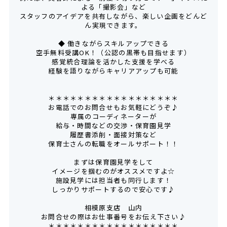
よる「撮影会」など
スタッフのアイデアを共有しながら、楽しい企画をどんど
ん実現できます。
◆ 働きながらスキルアップできる
空手無料受講OK！（公認の黒帯も目指せます）
感覚統合理論を活かした支援を学べる
経験を語りながらキャリアアップも可能
＊＊＊＊＊＊＊＊＊＊＊＊＊＊＊＊＊＊
お電話でのお問合せもお気軽にどうぞ♪
専属のコーディネーターが
給与・時間などの交渉・保育園見学
履歴書添削・面接対策など
保育士さんの転職をオールサポート！！
まずは保育園見学をして
イメージを掴むのがオススメですよ☆
施設見学には担当者も同行します！
しっかりサポートするので安心です♪
相模原支店 山内
お問合せの際はお仕事番号をお伝え下さい♪
＊＊＊＊＊＊＊＊＊＊＊＊＊＊＊＊＊＊