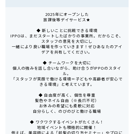
2025年にオープンした
放課後等デイサービス★
◆ 新しいことに挑戦できる環境
IPPOは、まだスタートしたばかりの事業所。だからこそ、
スタッフの意見を大切にし
一緒により良い職場を作っていきます！ぜひあなたのアイ
デアを共有してください。
◆ チームワークを大切に
個人の強みを話し合いながら、助け合うがIPPOのスタイ
ル。
「スタッフが笑顔で働ける環境＝子どもや高齢者が安心で
きる環境」と考えています。
◆ 自由度が高く、個性を尊重
髪色やネイル自由（※長爪不可）
お休みの希望にも柔軟に対応
自分らしく、のびのびと働ける職場
◆ ワクワクするイベントがたくさん！
地域イベントも積極的に開催！
例えば、美容師による「前髪の切り方セミナー」やプロに