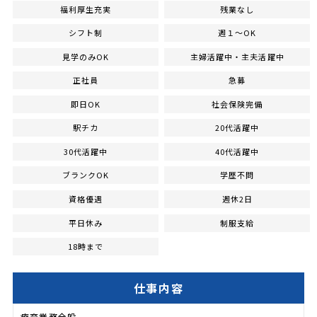
福利厚生充実
残業なし
シフト制
週１～OK
見学のみOK
主婦活躍中・主夫活躍中
正社員
急募
即日OK
社会保険完備
駅チカ
20代活躍中
30代活躍中
40代活躍中
ブランクOK
学歴不問
資格優遇
週休2日
平日休み
制服支給
18時まで
仕事内容
療育業務全般