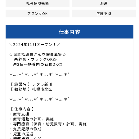
社会保険完備
派遣
ブランクOK
学歴不問
仕事内容
＼2024年11月オープン！／
☆児童指導員さんを増員募集☆
未経験・ブランクOK◎
週2日～扶養内の勤務OK◎
＊.｡.＊ﾟ＊.｡.＊ﾟ＊.｡.＊ﾟ＊.｡.＊ﾟ
【 施設名 】レタラ新川
【 勤務地 】札幌市北区
＊.｡.＊ﾟ＊.｡.＊ﾟ＊.｡.＊ﾟ＊.｡.＊ﾟ
【 仕事内容 】
・療育支援
・療育活動の計画、実施
・専門療育（保育・幼児教育）計画、実施
・支援記録の作成
・児童の送迎
・庶務業務 など