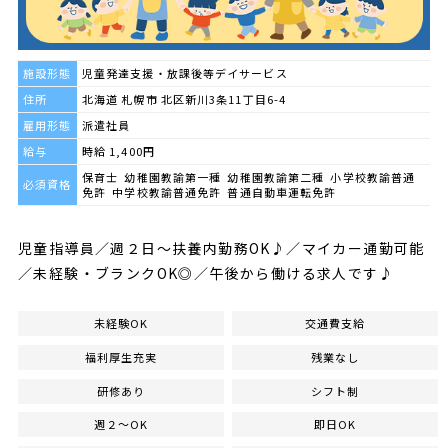
施設形態
児童発達支援・放課後等デイサービス
住所
北海道 札幌市 北区新川3条11丁目6-4
雇用形態
派遣社員
給与
時給 1,400円
保育士 幼稚園教諭第一種 幼稚園教諭第二種 小学校教諭普通
必須資格
免許 中学校教諭普通免許 普通自動車運転免許
児童指導員／週２日～扶養内勤務OK♪／マイカー通勤可能
／未経験・ブランクOK◎／午後から働ける求人です♪
未経験OK
交通費支給
福利厚生充実
残業なし
研修あり
シフト制
週２～OK
即日OK