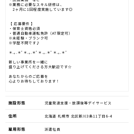
※業務に必要なスキル研修は、
2ヶ月に1回程度実施しています◎
【 応募要件 】
・保育士資格必須
・普通自動車運転免許（AT限定可）
※未経験・ブランク可
※学歴不問です♪
＊.｡.＊ﾟ＊.｡.＊ﾟ＊.｡.＊ﾟ＊.｡.＊ﾟ
新しい事業所を一緒に
盛り上げてくださる方大歓迎です☆
あなたからのご応募を
心よりお待ちしております！
施設形態
児童発達支援・放課後等デイサービス
住所
北海道 札幌市 北区新川3条11丁目6-4
雇用形態
派遣社員