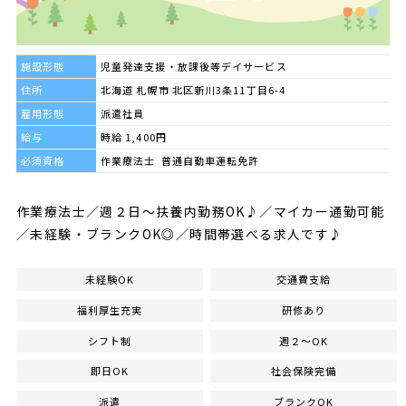
施設形態
児童発達支援・放課後等デイサービス
住所
北海道 札幌市 北区新川3条11丁目6-4
雇用形態
派遣社員
給与
時給 1,400円
必須資格
作業療法士 普通自動車運転免許
作業療法士／週２日～扶養内勤務OK♪／マイカー通勤可能
／未経験・ブランクOK◎／時間帯選べる求人です♪
未経験OK
交通費支給
福利厚生充実
研修あり
シフト制
週２～OK
即日OK
社会保険完備
派遣
ブランクOK