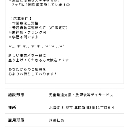
2ヶ月に1回程度実施しています◎
【 応募要件 】
・作業療法士資格
・普通自動車運転免許（AT限定可）
※未経験・ブランク可
※学歴不問です♪
＊.｡.＊ﾟ＊.｡.＊ﾟ＊.｡.＊ﾟ＊.｡.＊ﾟ
新しい事業所を一緒に
盛り上げてくださる方大歓迎です☆
あなたからのご応募を
心よりお待ちしております！
施設形態
児童発達支援・放課後等デイサービス
住所
北海道 札幌市 北区新川3条11丁目6-4
雇用形態
派遣社員