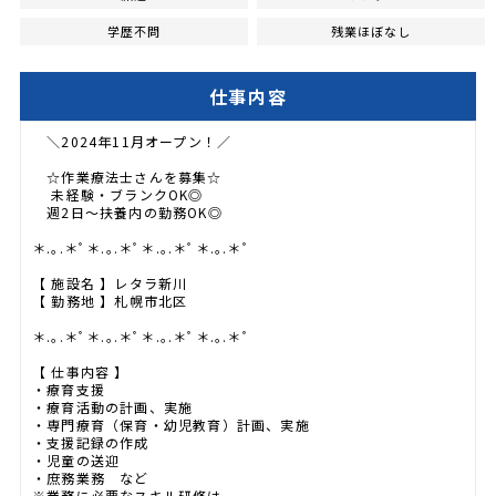
学歴不問
残業ほぼなし
仕事内容
＼2024年11月オープン！／
☆作業療法士さんを募集☆
未経験・ブランクOK◎
週2日～扶養内の勤務OK◎
＊.｡.＊ﾟ＊.｡.＊ﾟ＊.｡.＊ﾟ＊.｡.＊ﾟ
【 施設名 】レタラ新川
【 勤務地 】札幌市北区
＊.｡.＊ﾟ＊.｡.＊ﾟ＊.｡.＊ﾟ＊.｡.＊ﾟ
【 仕事内容 】
・療育支援
・療育活動の計画、実施
・専門療育（保育・幼児教育）計画、実施
・支援記録の作成
・児童の送迎
・庶務業務 など
※業務に必要なスキル研修は、