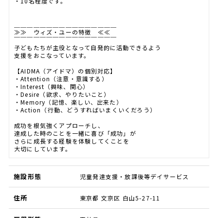
・10名程度です。
＿＿＿＿＿＿＿＿＿＿＿＿＿＿＿＿
≫≫ ウィズ・ユーの特徴 ≪≪
￣￣￣￣￣￣￣￣￣￣￣￣￣￣￣￣
子どもたちが主役となって自発的に活動できるよう
支援をおこなっています。
【AIDMA（アイドマ）の個別対応】
・Attention（注意・意識する）
・Interest（興味、関心）
・Desire（欲求、やりたいこと）
・Memory（記憶、楽しい、出来た）
・Action（行動、どうすればいまくいくだろう）
成功を根気強くアプローチし、
達成した時のことを一緒に喜び「成功」が
さらに成長する経験を体験してくことを
大切にしています。
施設形態
児童発達支援・放課後等デイサービス
住所
東京都 文京区 白山5-27-11