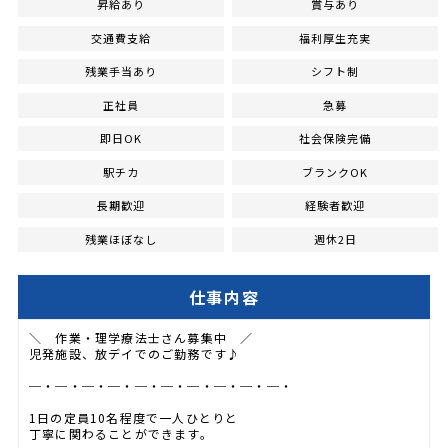
昇給あり
賞与あり
交通費支給
福利厚生充実
残業手当あり
シフト制
正社員
急募
即日OK
社会保険完備
駅チカ
ブランクOK
長期歓迎
経験者歓迎
残業ほぼなし
週休2日
仕事内容
＼ 作業・理学療法士さん募集中 ／
児発施設、放デイでのご勤務です♪
─・─・─・─・─・─・─・─・─・─・
1日の定員10名程度で一人ひとりと
丁寧に関わることができます。