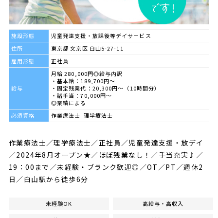
施設形態
児童発達支援・放課後等デイサービス
住所
東京都 文京区 白山5-27-11
雇用形態
正社員
月給 280,000円◎給与内訳
・基本給：189,700円～
給与
・固定残業代：20,300円～（10時間分）
・諸手当：70,000円～
◎業績による
必須資格
作業療法士 理学療法士
作業療法士／理学療法士／正社員／児童発達支援・放デイ
／2024年8月オープン★／ほぼ残業なし！／手当充実♪／
19：00まで／未経験・ブランク歓迎◎／OT／PT／週休2
日／白山駅から徒歩6分
未経験OK
高給与・高収入