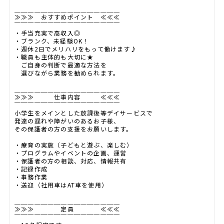
＿＿＿＿＿＿＿＿＿＿＿＿＿＿＿＿
≫≫≫ おすすめポイント ≪≪≪
￣￣￣￣￣￣￣￣￣￣￣￣￣￣￣￣
・手当充実で高収入◎
・ブランク、未経験OK！
・週休2日でメリハリをもって働けます♪
・職員も主体的も大切に★
ご自身の判断で最適な方法を
選びながら業務を勧められます。
＿＿＿＿＿＿＿＿＿＿＿＿＿＿＿＿
≫≫≫ 仕事内容 ≪≪≪
￣￣￣￣￣￣￣￣￣￣￣￣￣￣￣￣
小学生をメインとした放課後等デイサービスで
発達の遅れや障がいのあるお子様、
その保護者の方の支援をお願いします。
・療育の実施（子どもと遊ぶ、楽しむ）
・プログラムやイベントの企画、運営
・保護者の方の相談、対応、情報共有
・記録作成
・事務作業
・送迎（社用車はAT車を使用）
＿＿＿＿＿＿＿＿＿＿＿＿＿＿＿＿
≫≫≫ 定員 ≪≪≪
￣￣￣￣￣￣￣￣￣￣￣￣￣￣￣￣