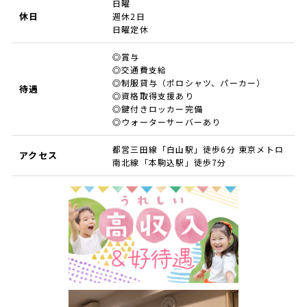
日曜
休日
週休2日
日曜定休
◎賞与
◎交通費支給
◎制服貸与（ポロシャツ、パーカー）
待遇
◎資格取得支援あり
◎鍵付きロッカー完備
◎ウォーターサーバーあり
都営三田線「白山駅」徒歩6分 東京メトロ
アクセス
南北線「本駒込駅」徒歩7分