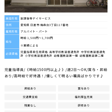
施設形態
放課後等デイサービス
住所
愛知県 日進市 梅森台3丁目117番地
雇用形態
アルバイト・パート
時給 1,500円～1,700円
給与
※業績による
児童指導員任用資格 高等学校教諭普通免許 中学校教諭普通免
必須資格
許 小学校教諭普通免許 幼稚園教諭第一種 幼稚園教諭第二種
児童指導員/《時給1500円以上♪》/週2日～OK/賞与・昇給
あり/高時給で好待遇！/優しくて明るい職員ばかりです♪
昇給あり
賞与あり
交通費支給
福利厚生充実
残業なし
研修あり