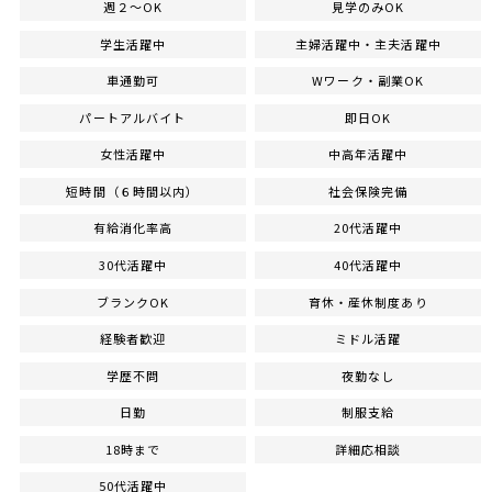
週２～OK
見学のみOK
学生活躍中
主婦活躍中・主夫活躍中
車通勤可
Wワーク・副業OK
パートアルバイト
即日OK
女性活躍中
中高年活躍中
短時間（６時間以内）
社会保険完備
有給消化率高
20代活躍中
30代活躍中
40代活躍中
ブランクOK
育休・産休制度あり
経験者歓迎
ミドル活躍
学歴不問
夜勤なし
日勤
制服支給
18時まで
詳細応相談
50代活躍中