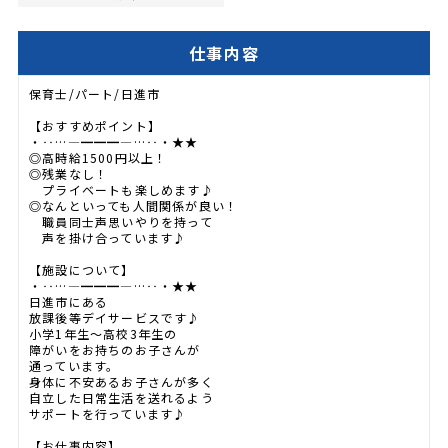
仕事内容
保育士/パート/日進市
【おすすめポイント】
・‥…―━━━―…‥・★★
◎高時給1500円以上！
◎残業なし！
プライベートも楽しめます♪
◎なんといっても人間関係が良い！
職員同士声思いやりを持って
声を掛け合っています♪
【施設について】
・‥…―━━━―…‥・★★
日進市にある
放課後等デイサービスです♪
小学1年生～高校3年生の
障がいをお持ちのお子さんが
通っています。
身体に不安あるお子さんが多く
自立した日常生活を送れるよう
サポートを行っています♪
【お仕事内容】