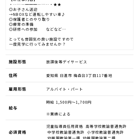
・‥…―━━━―…‥・★★
◎お子さん送迎
→NBOXなど運転しやすい車♪
◎保護者とのやり取り
◎療育の準備
◎研修への参加 などなど…
とっても雰囲気の良い施設ですので
一度見学に行ってみませんか？
施設形態
放課後等デイサービス
住所
愛知県 日進市 梅森台3丁目117番地
雇用形態
アルバイト・パート
時給 1,500円～1,700円
給与
※業績による
児童指導員任用資格 高等学校教諭普通免許
必須資格
中学校教諭普通免許 小学校教諭普通免許
幼稚園教諭第一種 幼稚園教諭第二種