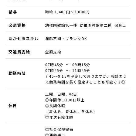
給与
時給 1,400円～2,000円
必須資格
幼稚園教諭第一種 幼稚園教諭第二種 保育士
活かせるスキル
年齢不問・ブランクOK
交通費支給
全額支給
07時45分 ～ 09時15分
07時45分 ～ 11時45分
勤務時間
7:45～9:15を予定しておりますが、相談のう
え勤務時間を長く設定することも可能です◎
土曜、日曜、祝日
◎年間休日130日以上
休日
◎長期休暇
（夏休み、春休み、冬休み）
◎年次有給休暇
◎社会保険完備
◎通勤手当