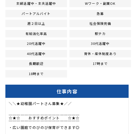
主婦活躍中・主夫活躍中
Wワーク・副業OK
パートアルバイト
急募
週２日以上
社会保険完備
有給消化率高
駅チカ
20代活躍中
30代活躍中
40代活躍中
育休・産休制度あり
長期歓迎
17時まで
18時まで
仕事内容
＼＼★幼稚園パートさん募集★／／
＿＿＿＿＿＿＿＿＿＿＿＿＿＿＿＿＿＿
☆★☆ おすすめポイント ☆★☆
￣￣￣￣￣￣￣￣￣￣￣￣￣￣￣￣￣￣
・広い園庭でのびのび保育ができます◎