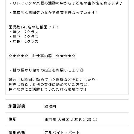
・リトミックや楽器の活動の中から子どもの主体性を育みます♪
・家庭的な雰囲気のなかで保育を行なっています！
園児数140名の幼稚園です！
・年少 2クラス
・年中 2クラス
・年長 2クラス
＿＿＿＿＿＿＿＿＿＿＿＿＿＿＿＿＿
☆★☆★☆ お仕事内容 ☆★☆★☆
￣￣￣￣￣￣￣￣￣￣￣￣￣￣￣￣￣
・朝の預かり保育の担当をお願いします◎
過去に幼稚園に勤めていた経験などを活かしたり、
免許はあるけど他の業種に勤めていた方など、
色々な方にご活躍していただける環境です！
施設形態
幼稚園
住所
東京都 大田区 北馬込2-29-15
雇用形態
アルバイト・パート