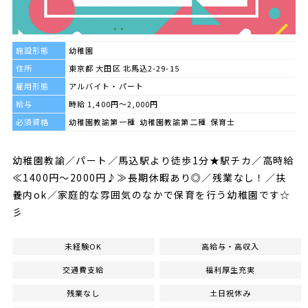
施設形態
幼稚園
住所
東京都 大田区 北馬込2-29-15
雇用形態
アルバイト・パート
給与
時給 1,400円～2,000円
必須資格
幼稚園教諭第一種 幼稚園教諭第二種 保育士
幼稚園教諭／パート／馬込駅より徒歩1分★駅チカ／高時給
≪1400円～2000円♪≫長期休暇あり◎／残業なし！／扶
養内ok／家庭的な雰囲気のなかで保育を行う幼稚園です☆
彡
未経験OK
高給与・高収入
交通費支給
福利厚生充実
残業なし
土日祝休み