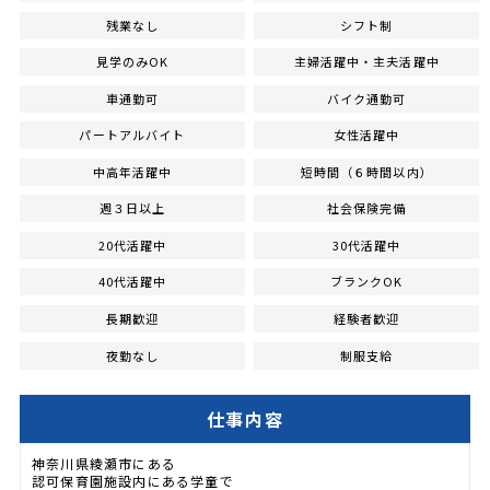
残業なし
シフト制
見学のみOK
主婦活躍中・主夫活躍中
車通勤可
バイク通勤可
パートアルバイト
女性活躍中
中高年活躍中
短時間（６時間以内）
週３日以上
社会保険完備
20代活躍中
30代活躍中
40代活躍中
ブランクOK
長期歓迎
経験者歓迎
夜勤なし
制服支給
仕事内容
神奈川県綾瀬市にある
認可保育園施設内にある学童で