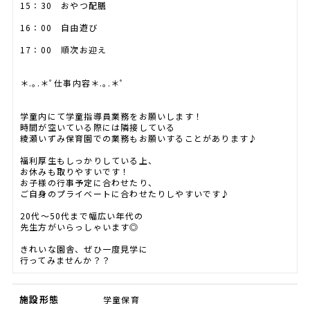
15：30 おやつ配膳
16：00 自由遊び
17：00 順次お迎え
＊.｡.＊ﾟ仕事内容＊.｡.＊ﾟ
学童内にて学童指導員業務をお願いします！
時間が空いている際には隣接している
綾瀬いずみ保育園での業務もお願いすることがあります♪
福利厚生もしっかりしている上、
お休みも取りやすいです！
お子様の行事予定に合わせたり、
ご自身のプライベートに合わせたりしやすいです♪
20代～50代まで幅広い年代の
先生方がいらっしゃいます◎
きれいな園舎、ぜひ一度見学に
行ってみませんか？？
施設形態
学童保育