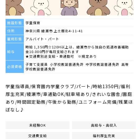
施設形態
学童保育
住所
神奈川県 綾瀬市 上土棚北4-11-41
雇用形態
アルバイト・パート
時給 1,350円☆120H以上は、綾瀬市から独自の処遇改善補助
給与
金10.000円が毎月支給されます
★交通費別途支給・車通勤可 ※規定あり
子育て支援員 小学校教諭普通免許 中学校教諭普通免許 高等
必須資格
学校教諭普通免許
学童指導員/保育園内学童クラブ/パート/時給1350円/福利
厚生充実/綾瀬市/車通勤OK/駐車場あり/きれいな園舎/園庭
あり/時間固定勤務/午後から勤務/ユニフォーム完備/残業ほ
ぼなし♪
未経験OK
高給与・高収入
交通費支給
福利厚生充実