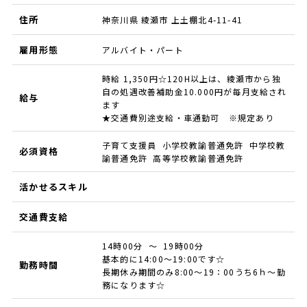
住所
神奈川県 綾瀬市 上土棚北4-11-41
雇用形態
アルバイト・パート
時給 1,350円☆120H以上は、綾瀬市から独
自の処遇改善補助金10.000円が毎月支給され
給与
ます
★交通費別途支給・車通勤可 ※規定あり
子育て支援員 小学校教諭普通免許 中学校教
必須資格
諭普通免許 高等学校教諭普通免許
活かせるスキル
交通費支給
14時00分 ～ 19時00分
基本的に14:00～19:00です☆
勤務時間
長期休み期間のみ8:00～19：00うち6ｈ～勤
務になります☆