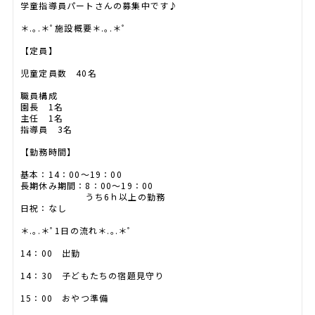
学童指導員パートさんの募集中です♪
＊.｡.＊ﾟ施設概要＊.｡.＊ﾟ
【定員】
児童定員数 40名
職員構成
園長 1名
主任 1名
指導員 3名
【勤務時間】
基本：14：00～19：00
長期休み期間：8：00～19：00
うち6ｈ以上の勤務
日祝：なし
＊.｡.＊ﾟ1日の流れ＊.｡.＊ﾟ
14：00 出勤
14：30 子どもたちの宿題見守り
15：00 おやつ準備