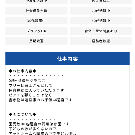
中高年活躍中
週２日以上
社会保険完備
20代活躍中
30代活躍中
40代活躍中
ブランクOK
育休・産休制度あり
長期歓迎
経験者歓迎
仕事内容
◆お仕事内容◆
・・・・・・・・・・・・・・
0歳～5歳児クラスに
フリー保育士さんとして
保育補助に入っていただきます
ピアノを弾くことはなく
書き物は連絡帳のお手伝い程度です
◆園について◆
・・・・・・・・・・・・
園児数80名程度の認可保育園です
子どもの数が多くないので
アットホームな環境の中で子ども達は