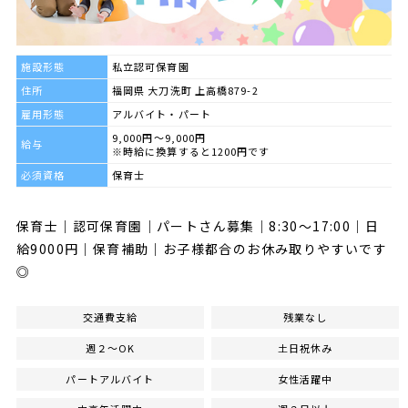
施設形態
私立認可保育園
住所
福岡県 大刀洗町 上高橋879-2
雇用形態
アルバイト・パート
9,000円～9,000円
給与
※時給に換算すると1200円です
必須資格
保育士
保育士｜認可保育園｜パートさん募集｜8:30～17:00｜日
給9000円｜保育補助｜お子様都合のお休み取りやすいです
◎
交通費支給
残業なし
週２～OK
土日祝休み
パートアルバイト
女性活躍中