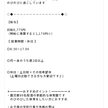
のびのびと過ごしています
◇◆－－－－－－－－－－－－－－－◆◇
【給与】
日給8,775円
（時給に換算すると1,170円☆）
【 就業時間・休日 】
◎8:30～17:00
◎月～金のうち週2日以上
◎休日：土日祝＋その他希望休
(土曜日出勤できる方も大歓迎です♪)
＊━━━━おすすめポイント！━━━━━＊
・園児数80名程度の家庭的な保育園です
のびのびした保育をしたい方におすすめ
・お子様の学校行事や急病の際は