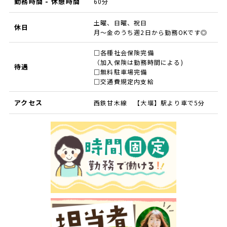
勤務時間 - 休憩時間
60分
土曜、日曜、祝日
休日
月～金のうち週2日から勤務OKです◎
□各種社会保険完備
（加入保険は勤務時間による)
待遇
□無料駐車場完備
□交通費規定内支給
アクセス
西鉄甘木線 【大堰】駅より車で5分