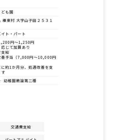
こども園
県 榛東村 大字山子田２５３１
バイト・パート
1,200円～1,250円
に応じて加算あり
費支給
善手当（7,000円～10,000円
）
末に約1か月分、処遇改善を支
ます
士 幼稚園教諭第二種
交通費支給
パートアルバイト