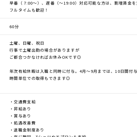
早番（ 7:00～）、遅番（～19:00）対応可能な方は、割増賃金
フルタイムも歓迎！
60分
土曜、日曜、祝日
行事で土曜出勤の場合がありますが
ご都合つかなければお休みOKです◎
年次有給休暇は入職と同時に付与。4月～9月までは、10日間付
時間単位での取得もできます◎
・交通費支給
・昇給あり
・賞与あり
・処遇改善費
・退職金制度あり
・年に数回、Tシャツやエプロンも支給