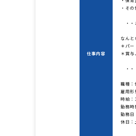
・保育
・その
・・お
なんと
＊パー
仕事内容
＊賞与
・・ 
職種：
雇用形
時給：12
勤務時間：
勤務日：
休日：