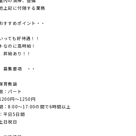
室内の清掃、整備
他上記に付随する業務
すすめポイント・・
いっても好待遇！！
トなのに高時給！
、昇給あり！！
募集要項 ・・
保育教諭
態：パート
00円～1250円
8:00～17:00の間で6時間以上
平日5日間
土日祝日