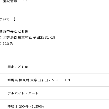
施設情報 ・・
ついて 】
榛東中央こども園
北群馬郡榛東村山子田2531-19
115名
認定こども園
群馬県 榛東村 大字山子田２５３１−１９
アルバイト・パート
時給 1,200円～1,250円