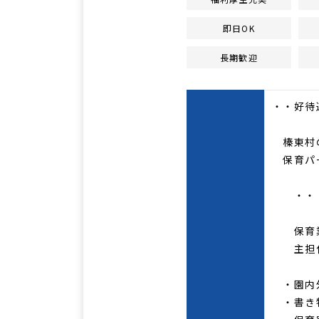
即日OK
長期歓迎
・・好待
榛東村
保育パ
・・ 
保育業
主担任
・園内
・書き