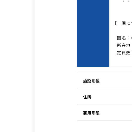
・・ 
【 園に
園名：
所在地：
定員数：
施設形態
住所
雇用形態