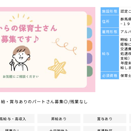
施設形態
認定
群馬
住所
−１９
雇用形態
アル
時給 
経験
交通
給与
処遇改
支給
年度
給し
必須資格
保育
/昇給・賞与ありのパートさん募集◎/残業なし
高給与・高収入
昇給あり
賞与あり
残業なし
土日祝休み
車通勤可