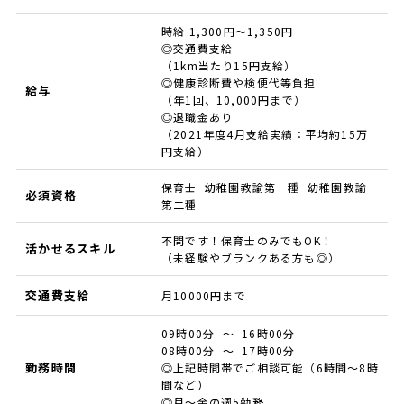
時給 1,300円～1,350円
◎交通費支給
（1km当たり15円支給）
◎健康診断費や検便代等負担
給与
（年1回、10,000円まで）
◎退職金あり
（2021年度4月支給実績：平均約15万
円支給）
保育士 幼稚園教諭第一種 幼稚園教諭
必須資格
第二種
不問です！保育士のみでもOK！
活かせるスキル
（未経験やブランクある方も◎）
交通費支給
月10000円まで
09時00分 ～ 16時00分
08時00分 ～ 17時00分
勤務時間
◎上記時間帯でご相談可能（6時間～8時
間など）
◎月～金の週5勤務