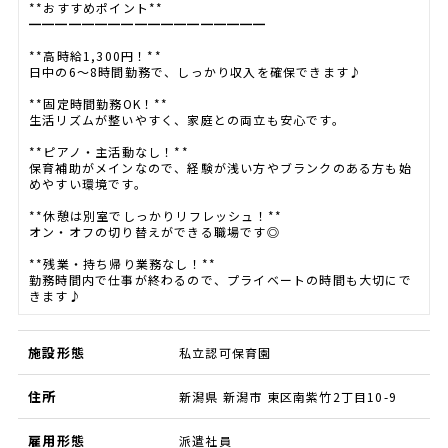
**おすすめポイント**
━━━━━━━━━━━━━━━━━━
**高時給1,300円！**
日中の6～8時間勤務で、しっかり収入を確保できます♪
**固定時間勤務OK！**
生活リズムが整いやすく、家庭との両立も安心です。
**ピアノ・主活動なし！**
保育補助がメインなので、経験が浅い方やブランクのある方も始
めやすい環境です。
**休憩は別室でしっかりリフレッシュ！**
オン・オフの切り替えができる職場です◎
**残業・持ち帰り業務なし！**
勤務時間内で仕事が終わるので、プライベートの時間も大切にで
きます♪
施設形態
私立認可保育園
住所
新潟県 新潟市 東区南紫竹2丁目10-9
雇用形態
派遣社員