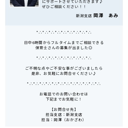
にサポートさせていただきます♪
ぜひご相談ください！！
岡澤 あみ
新潟支店
*∴*∴*∴*∴*∴*∴*∴*∴*∴
日中6時間からフルタイムまでご相談できる
保育士さんの募集が出ました◎
*∴*∴*∴*∴*∴*∴*∴*∴*∴
ご不明な点やご不安な事がございましたら
是非、お気軽にお問合せください♪
*∴*∴*∴*∴*∴*∴*∴*∴*∴*∴*∴*∴
お電話でのお問い合わせは
下記までお気軽に！
【お問合せ先】
担当支店：新潟支店
担当：岡澤（おかざわ）