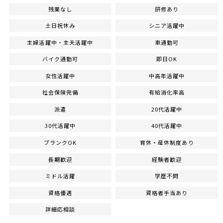
残業なし
研修あり
土日祝休み
シニア活躍中
主婦活躍中・主夫活躍中
車通勤可
バイク通勤可
即日OK
女性活躍中
中高年活躍中
社会保険完備
有給消化率高
派遣
20代活躍中
30代活躍中
40代活躍中
ブランクOK
育休・産休制度あり
長期歓迎
経験者歓迎
ミドル活躍
学歴不問
資格優遇
資格者手当あり
詳細応相談