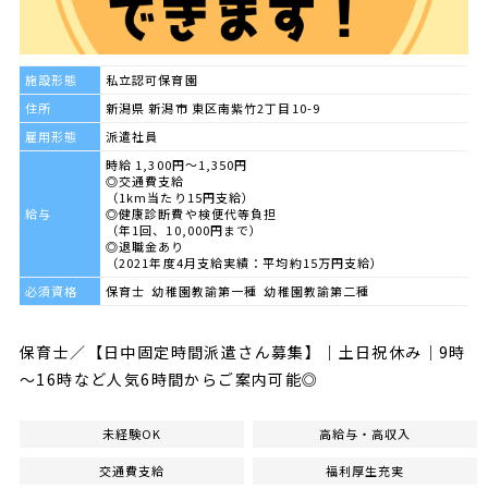
施設形態
私立認可保育園
住所
新潟県 新潟市 東区南紫竹2丁目10-9
雇用形態
派遣社員
時給 1,300円～1,350円
◎交通費支給
（1km当たり15円支給）
給与
◎健康診断費や検便代等負担
（年1回、10,000円まで）
◎退職金あり
（2021年度4月支給実績：平均約15万円支給）
必須資格
保育士 幼稚園教諭第一種 幼稚園教諭第二種
保育士／【日中固定時間派遣さん募集】｜土日祝休み｜9時
～16時など人気6時間からご案内可能◎
未経験OK
高給与・高収入
交通費支給
福利厚生充実