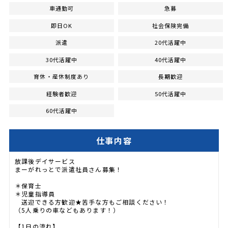
車通勤可
急募
即日OK
社会保険完備
派遣
20代活躍中
30代活躍中
40代活躍中
育休・産休制度あり
長期歓迎
経験者歓迎
50代活躍中
60代活躍中
仕事内容
放課後デイサービス
まーがれっとで派遣社員さん募集！
＊保育士
＊児童指導員
送迎できる方歓迎★苦手な方もご相談ください！
（5人乗りの車などもあります！）
【1日の流れ】