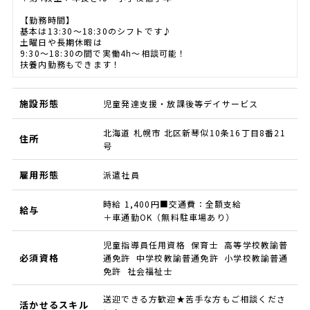
【勤務時間】
基本は13:30～18:30のシフトです♪
土曜日や長期休暇は
9:30～18:30の間で実働4h～相談可能！
扶養内勤務もできます！
施設形態
児童発達支援・放課後等デイサービス
北海道 札幌市 北区新琴似10条16丁目8番21
住所
号
雇用形態
派遣社員
時給 1,400円■交通費：全額支給
給与
＋車通勤OK（無料駐車場あり）
児童指導員任用資格 保育士 高等学校教諭普
必須資格
通免許 中学校教諭普通免許 小学校教諭普通
免許 社会福祉士
送迎できる方歓迎★苦手な方もご相談くださ
活かせるスキル