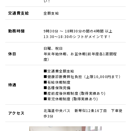
い！
交通費支給
全額支給
勤務時間
9時30分 ～ 18時30分の間の4時間 以上
13:30～18:30のシフトがメインです！
日曜、祝日
休日
年末年始休暇、お盆休暇(前年度各1週間程
度）
■交通費全額支給
■健康診断費弊社負担（上限10,000円まで）
■有給休暇制度
待遇
■各種保険完備
■産前産後休暇制度 (取得実績あり)
■育児休暇制度 (取得実績あり)
北海道中央バス 新琴似12条16丁目 下車徒
アクセス
歩3分