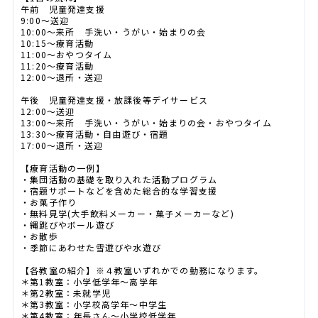
午前 児童発達支援
9:00～送迎
10:00～来所 手洗い・うがい・始まりの会
10:15～療育活動
11:00～おやつタイム
11:20～療育活動
12:00～退所・送迎
午後 児童発達支援・放課後等デイサービス
12:00～送迎
13:00～来所 手洗い・うがい・始まりの会・おやつタイム
13:30～療育活動・自由遊び・宿題
17:00～退所・送迎
【療育活動の一例】
・集団活動の基礎を取り入れた活動プログラム
・宿題サポートなどを含めた総合的な学習支援
・お菓子作り
・無料見学(大手飲料メーカー・菓子メーカーなど)
・縄跳びやボール遊び
・お散歩
・季節にあわせた雪遊びや水遊び
【各教室の紹介】※４教室いずれかでの勤務になります。
＊第1教室：小学低学年～高学年
＊第2教室：未就学児
＊第3教室：小学校高学年～中学生
＊第4教室：年長さん～小学校低学年