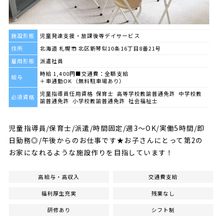
施設形態
児童発達支援・放課後等デイサービス
住所
北海道 札幌市 北区新琴似10条16丁目8番21号
雇用形態
派遣社員
時給 1,400円■交通費：全額支給
給与
＋車通勤OK（無料駐車場あり）
児童指導員任用資格 保育士 高等学校教諭普通免許 中学校教
必須資格
諭普通免許 小学校教諭普通免許 社会福祉士
児童指導員/保育士/派遣/時間固定/週3～OK/実働5時間/即
日勤務◎/午後からのお仕事です★お子さんにとって第2の
お家になれるような施設作りを目指しています！
高給与・高収入
交通費支給
福利厚生充実
残業なし
研修あり
シフト制