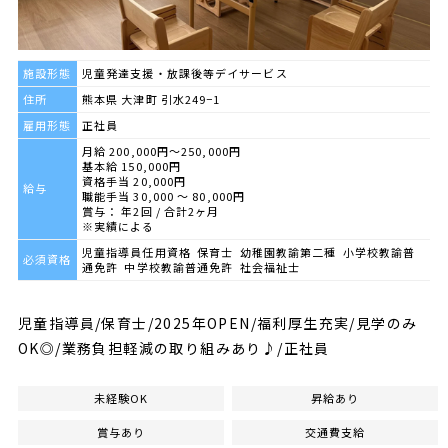
施設形態
児童発達支援・放課後等デイサービス
住所
熊本県 大津町 引水249−1
雇用形態
正社員
月給 200,000円～250,000円
基本給 150,000円
資格手当 20,000円
給与
職能手当 30,000 ～ 80,000円
賞与： 年2回 / 合計2ヶ月
※実績による
児童指導員任用資格 保育士 幼稚園教諭第二種 小学校教諭普
必須資格
通免許 中学校教諭普通免許 社会福祉士
児童指導員/保育士/2025年OPEN/福利厚生充実/見学のみ
OK◎/業務負担軽減の取り組みあり♪/正社員
未経験OK
昇給あり
賞与あり
交通費支給