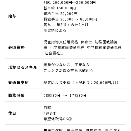
月給 200,000円～250,000円
基本給 150,000円
資格手当 20,000円
給与
職能手当 30,000 ～ 80,000円
賞与： 年2回 / 合計2ヶ月
※実績による
児童指導員任用資格 保育士 幼稚園教諭第二
必須資格
種 小学校教諭普通免許 中学校教諭普通免許
社会福祉士
経験が少ない方、不安な方
活かせるスキル
ブランクがある方も大歓迎☆
交通費支給
規定により支給（上限あり：20,000円/月）
勤務時間
08時30分 ～ 17時30分
日曜
休日
4週8休
希望休取得OK◎
■雇用保険、労災保険、健康保険、厚生年金