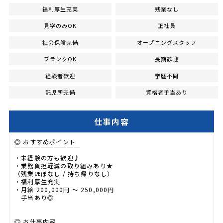
福利厚生充実
残業なし
見学のみOK
正社員
社会保険完備
オープニングスタッフ
ブランクOK
長期歓迎
経験者歓迎
学歴不問
託児所完備
資格者手当あり
仕事内容
◎ おすすめポイント
￣￣￣￣￣￣￣￣￣￣
・未経験の方も歓迎♪
・業務負担軽減の取り組みあり★
（残業ほぼなし / 持ち帰りなし）
・福利厚生充実
・月給 200,000円 ～ 250,000円
手当あり◎
◎ お仕事内容