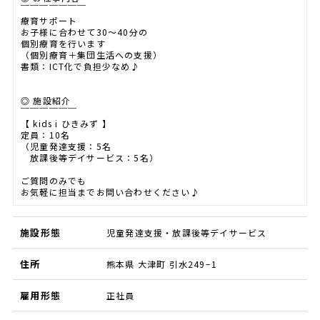
￣￣￣￣￣￣￣
療育サポート
お子様に合わせて30～40分の
個別療育を行います
（個別療育＋集団生活への支援）
書類：ICT化で負担少なめ♪
◎ 施設紹介
￣￣￣￣￣￣
【 kids i ひきみず 】
定員：10名
（児童発達支援：5名
放課後等デイサービス：5名）
ご質問のみでも
お気軽に担当までお問い合わせください♪
施設形態
児童発達支援・放課後等デイサービス
住所
熊本県 大津町 引水249−1
雇用形態
正社員