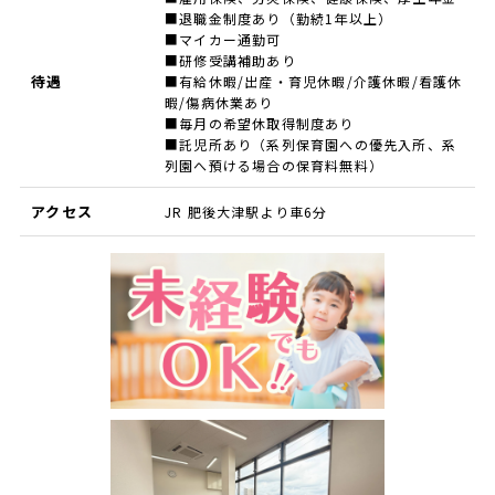
■退職金制度あり（勤続1年以上）
■マイカー通勤可
■研修受講補助あり
待遇
■有給休暇/出産・育児休暇/介護休暇/看護休
暇/傷病休業あり
■毎月の希望休取得制度あり
■託児所あり（系列保育園への優先入所、系
列園へ預ける場合の保育料無料）
アクセス
JR 肥後大津駅より車6分