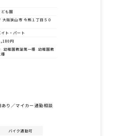
こども園
府 大阪狭山市 今熊１丁目５０
バイト・パート
1,180円
士 幼稚園教諭第一種 幼稚園教
二種
支給あり／マイカー通勤相談
バイク通勤可