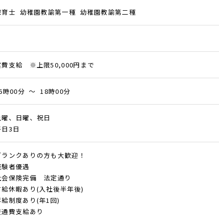
保育士 幼稚園教諭第一種 幼稚園教諭第二種
実費支給 ※上限50,000円まで
6時00分 ～ 18時00分
土曜、日曜、祝日
平日3日
ブランクありの方も大歓迎！
経験者優遇
社会保険完備 法定通り
有給休暇あり(入社後半年後)
昇給制度あり(年1回)
交通費支給あり