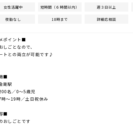
女性活躍中
短時間（６時間以内）
週３日以上
夜勤なし
18時まで
詳細応相談
メポイント■
おしごとなので、
ートとの両立が可能です♪
徴■
金剛駅
200名／0～5歳児
7時～19時／土日祝休み
容■
のおしごとです