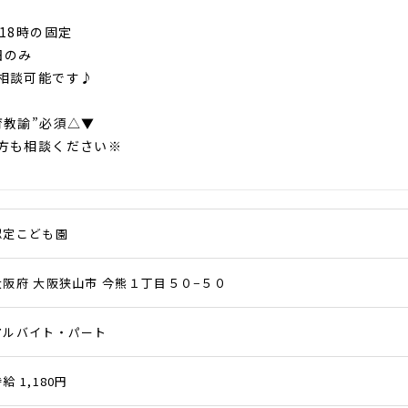
～18時の固定
日のみ
相談可能です♪
育教諭”必須△▼
方も相談ください※
認定こども園
大阪府 大阪狭山市 今熊１丁目５０−５０
アルバイト・パート
給 1,180円