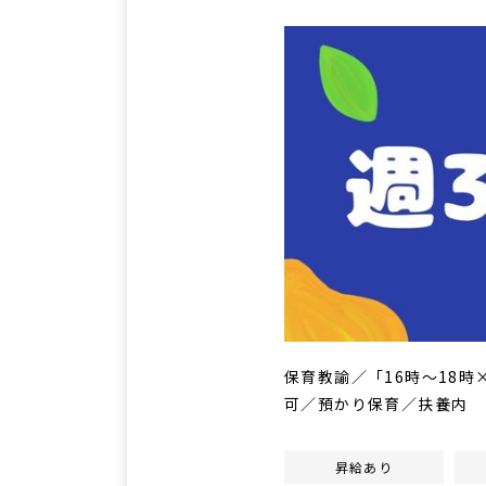
保育教諭／「16時～18
可／預かり保育／扶養内
昇給あり