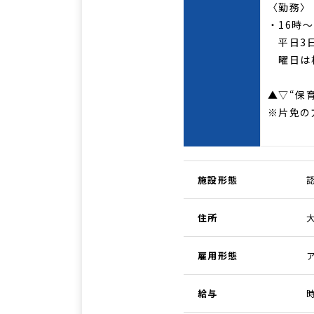
〈勤務〉
・16時
平日3
曜日は
▲▽“保
※片免の
施設形態
住所
雇用形態
給与
時