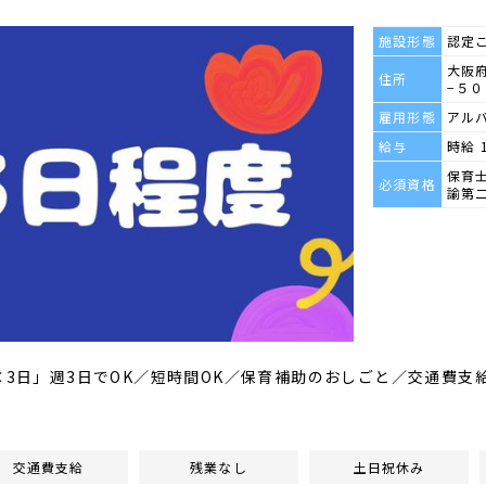
施設形態
認定
大阪
住所
−５０
雇用形態
アル
給与
時給 
保育
必須資格
諭第
時×3日」週3日でOK／短時間OK／保育補助のおしごと／交通費
交通費支給
残業なし
土日祝休み