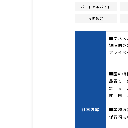
パートアルバイト
長期歓迎
■オスス
短時間の
プライベ
■園の特
最寄り 
定 員 
開 園 
仕事内容
■業務内
保育補助