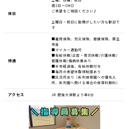
週2日～OK◎
ご希望をご相談ください♪
休日
土曜日・祝日に勤務がしたい方も歓迎で
す
■雇用保険、労災保険、健康保険、厚生
年金
■マイカー通勤可
■有給休暇/出産・育児休暇/介護休暇/
待遇
看護休暇/傷病休業あり
■半年経過後、有給休暇付与
■毎月の希望休取得制度あり
■託児所あり（系列保育園への優先入
所、系列園へ預ける場合の保育料無料）
アクセス
JR 肥後大津駅より車6分