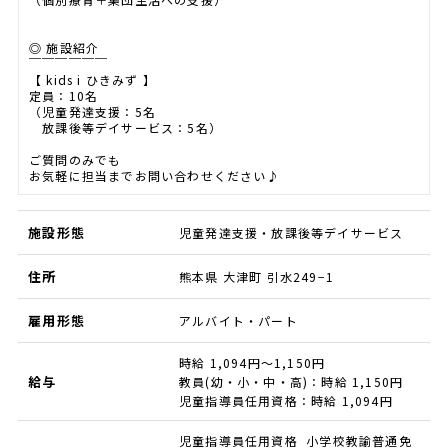
◎ 施設紹介
￣￣￣￣￣￣
【 kids i ひきみず 】
定員：10名
（児童発達支援：5名
放課後等デイサービス：5名）
ご質問のみでも
お気軽に担当までお問い合わせください♪
施設形態
児童発達支援・放課後等デイサービス
住所
熊本県 大津町 引水249−1
雇用形態
アルバイト・パート
時給 1,094円～1,150円
給与
教員(幼・小・中・高)：時給 1,150円
児童指導員任用資格：時給 1,094円
児童指導員任用資格 小学校教諭普通免