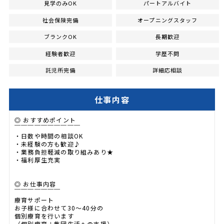
見学のみOK
パートアルバイト
社会保険完備
オープニングスタッフ
ブランクOK
長期歓迎
経験者歓迎
学歴不問
託児所完備
詳細応相談
仕事内容
◎ おすすめポイント
￣￣￣￣￣￣￣￣￣￣
・日数や時間の相談OK
・未経験の方も歓迎♪
・業務負担軽減の取り組みあり★
・福利厚生充実
◎ お仕事内容
￣￣￣￣￣￣￣
療育サポート
お子様に合わせて30～40分の
個別療育を行います
（個別療育＋集団生活への支援）