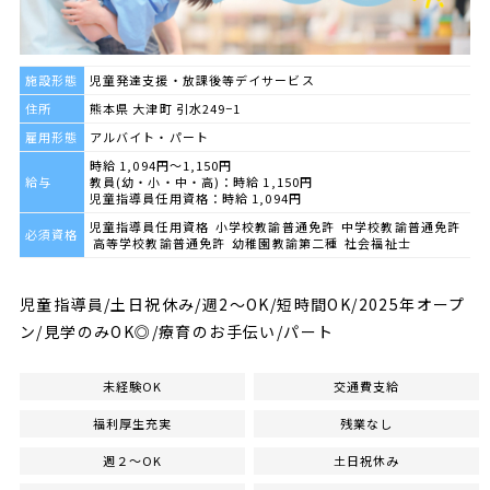
施設形態
児童発達支援・放課後等デイサービス
住所
熊本県 大津町 引水249−1
雇用形態
アルバイト・パート
時給 1,094円～1,150円
給与
教員(幼・小・中・高)：時給 1,150円
児童指導員任用資格：時給 1,094円
児童指導員任用資格 小学校教諭普通免許 中学校教諭普通免許
必須資格
高等学校教諭普通免許 幼稚園教諭第二種 社会福祉士
児童指導員/土日祝休み/週2～OK/短時間OK/2025年オープ
ン/見学のみOK◎/療育のお手伝い/パート
未経験OK
交通費支給
福利厚生充実
残業なし
週２～OK
土日祝休み