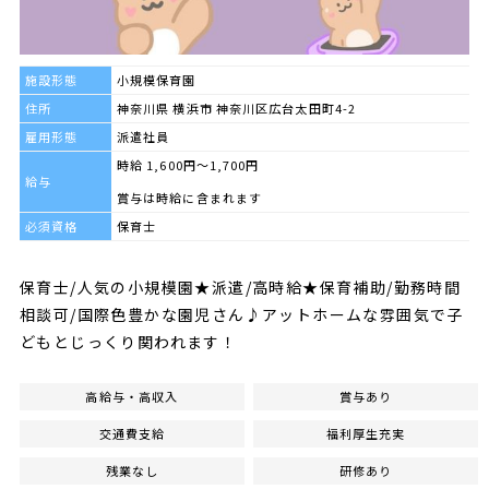
施設形態
小規模保育園
住所
神奈川県 横浜市 神奈川区広台太田町4-2
雇用形態
派遣社員
時給 1,600円～1,700円
給与
賞与は時給に含まれます
必須資格
保育士
保育士/人気の小規模園★派遣/高時給★保育補助/勤務時間
相談可/国際色豊かな園児さん♪アットホームな雰囲気で子
どもとじっくり関われます！
高給与・高収入
賞与あり
交通費支給
福利厚生充実
残業なし
研修あり