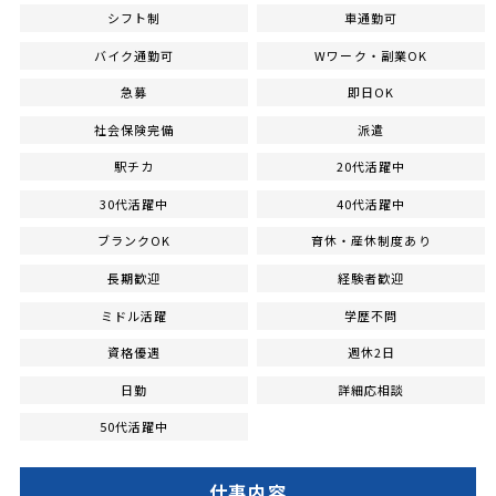
シフト制
車通勤可
バイク通勤可
Wワーク・副業OK
急募
即日OK
社会保険完備
派遣
駅チカ
20代活躍中
30代活躍中
40代活躍中
ブランクOK
育休・産休制度あり
長期歓迎
経験者歓迎
ミドル活躍
学歴不問
資格優遇
週休2日
日勤
詳細応相談
50代活躍中
仕事内容