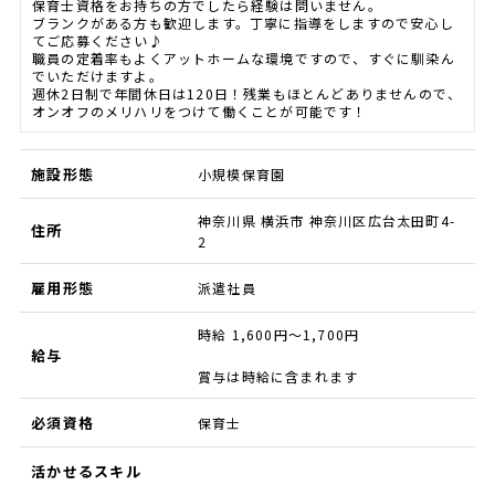
保育士資格をお持ちの方でしたら経験は問いません。
ブランクがある方も歓迎します。丁寧に指導をしますので安心し
てご応募ください♪
職員の定着率もよくアットホームな環境ですので、すぐに馴染ん
でいただけますよ。
週休2日制で年間休日は120日！残業もほとんどありませんので、
オンオフのメリハリをつけて働くことが可能です！
施設形態
小規模保育園
神奈川県 横浜市 神奈川区広台太田町4-
住所
2
雇用形態
派遣社員
時給 1,600円～1,700円
給与
賞与は時給に含まれます
必須資格
保育士
活かせるスキル