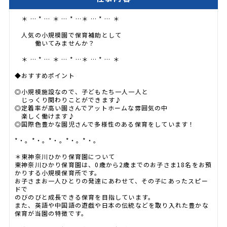
＊ … * … ＊ … * …＊ … * … ＊
人気の小規模園で保育補助として
働いてみませんか？
＊ … * … ＊ … * …＊ … * … ＊
◆おすすめポイント
◎小規模施設なので、子どもたち一人一人と
じっくり関わりことができます♪
◎定着率が高い園さんでアットホームな雰囲気の中
楽しく働けます♪
◎国際色豊かな園児さんで多様性のある保育をしています！
*・。*・。*・。*・。*・。
＊東神奈川ひかり保育園について
東神奈川ひかり保育園は、0歳から2歳までのお子さま18名をお預
かりする小規模保育所です。
お子さまお一人ひとりの発達にあわせて、その子にあったスピー
ドで
のびのびと成長できる保育を目指しています。
また、英語や中国語の遊戯や日本の伝統などを取り入れた豊かな
保育が当園の特徴です。