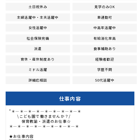
土日祝休み
見学のみOK
主婦活躍中・主夫活躍中
車通勤可
女性活躍中
中高年活躍中
社会保険完備
有給消化率高
派遣
食事補助あり
育休・産休制度あり
経験者歓迎
ミドル活躍
学歴不問
詳細応相談
50代活躍中
仕事内容
"＊―＊―＊―＊―＊―＊―＊―＊―＊
\こども園で働きませんか？/
保育教諭・派遣のお仕事☆
＊―＊―＊―＊―＊―＊―＊―＊―＊
★お仕事内容