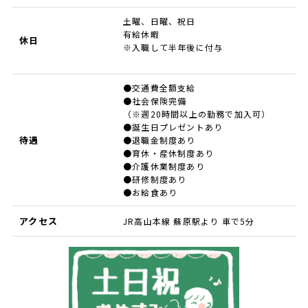
土曜、日曜、祝日
有給休暇
休日
※入職して半年後に付与
●交通費全額支給
●社会保険完備
（※週20時間以上の勤務で加入可）
●誕生日プレゼントあり
待遇
●退職金制度あり
●育休・産休制度あり
●介護休業制度あり
●研修制度あり
●お給食あり
アクセス
JR高山本線 蘇原駅より 車で5分