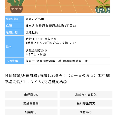
施設形態
認定こども園
住所
岐阜県 各務原市 蘇原新生町1丁目23
雇用形態
派遣社員
時給 1,350円賞与あり
1時間あたり20円を含んで支給します
給与
退職金制度あり
※3年目～対象
必須資格
保育士 幼稚園教諭第一種 幼稚園教諭第二種
保育教諭/派遣社員/時給1,350円！【☆平日のみ☆】無料駐
車場完備/フルタイム/交通費支給◎
未経験OK
高給与・高収入
交通費支給
福利厚生充実
残業なし
研修あり