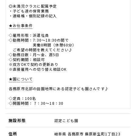
￣￣￣￣￣￣
◎未満児クラスに配属予定
・子ども達の保育業務
・連絡帳・個別記録の記入
★お仕事条件
￣￣￣￣￣￣
◇雇用形態：派遣社員
◇勤務時間：7:30～18:30の間で
実働8時間（休憩60分）
ご希望の時間を教えてください♪
◇勤務日数：月～金、週5日
◇契約期間：相談可
※双方OKで契約の更新あり
※直接雇用への切り替え相談OK
★園について
￣￣￣￣￣￣
各務原市北部の田園地帯にある認定子ども園さんです♪
◇定員：100名
◇開園時間： 7：30～18：30
施設形態
認定こども園
住所
岐阜県 各務原市 蘇原新生町1丁目23