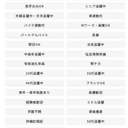
見学のみOK
シニア活躍中
主婦活躍中・主夫活躍中
車通勤可
バイク通勤可
Wワーク・副業OK
パートアルバイト
急募
即日OK
女性活躍中
中高年活躍中
社会保険完備
有給消化率高
駅チカ
20代活躍中
30代活躍中
40代活躍中
ブランクOK
育休・産休制度あり
長期歓迎
経験者歓迎
ミドル活躍
学歴不問
資格優遇
詳細応相談
50代活躍中