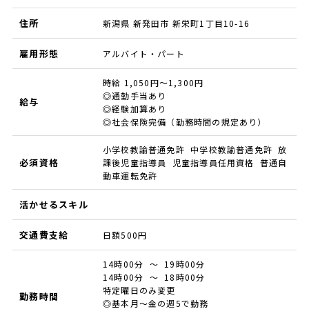
住所
新潟県 新発田市 新栄町1丁目10-16
雇用形態
アルバイト・パート
時給 1,050円～1,300円
◎通勤手当あり
給与
◎経験加算あり
◎社会保険完備（勤務時間の規定あり）
小学校教諭普通免許 中学校教諭普通免許 放
必須資格
課後児童指導員 児童指導員任用資格 普通自
動車運転免許
活かせるスキル
交通費支給
日額500円
14時00分 ～ 19時00分
14時00分 ～ 18時00分
特定曜日のみ変更
勤務時間
◎基本月～金の週5で勤務