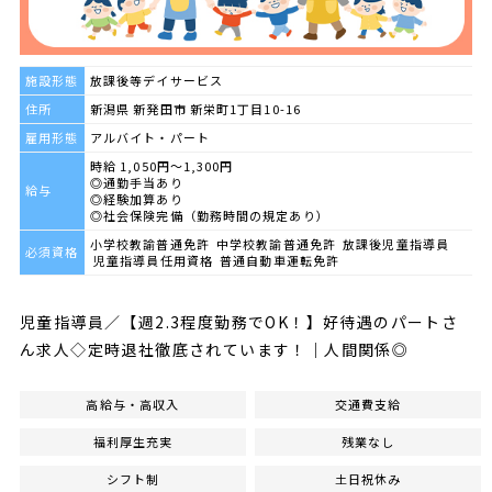
施設形態
放課後等デイサービス
住所
新潟県 新発田市 新栄町1丁目10-16
雇用形態
アルバイト・パート
時給 1,050円～1,300円
◎通勤手当あり
給与
◎経験加算あり
◎社会保険完備（勤務時間の規定あり）
小学校教諭普通免許 中学校教諭普通免許 放課後児童指導員
必須資格
児童指導員任用資格 普通自動車運転免許
児童指導員／【週2.3程度勤務でOK！】好待遇のパートさ
ん求人◇定時退社徹底されています！｜人間関係◎
高給与・高収入
交通費支給
福利厚生充実
残業なし
シフト制
土日祝休み