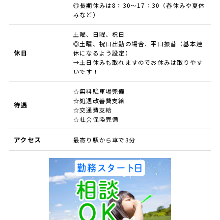
◎長期休みは8：30～17：30（春休みや夏休
みなど）
土曜、日曜、祝日
◎土曜、祝日出勤の場合、平日振替（基本連
休日
休になるよう設定）
→土日休みも取れますのでお休みは取りやす
いです！
☆無料駐車場完備
☆処遇改善費支給
待遇
☆交通費支給
☆社会保険完備
アクセス
最寄り駅から車で3分