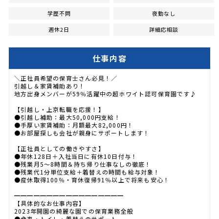
学歴不問
夜勤なし
週休2日
詳細応相談
仕事内容
＼正社員希望の保育士さん必見！／
引越し＆家賃補助あり！
地方出身メンバーが59％活躍中の超ホワイト認可保育園です♪
【引越し・上京転職を応援！】
●引越し補助：最大50,000円支給！
●手厚い家賃補助：月額最大82,000円！
●お部屋探しも会社が親身にサポートします！
【正社員としての働きやすさ】
●年休128日＋入社当日に有休10日付与！
●残業月5〜8時間＆持ち帰り仕事なしの徹底！
●残業代1分単位支給＋着替えの時間も給与対象！
●産休取得100％・育休復帰91％以上で将来も安心！
━━━━━━━━━━━━━━━━━
【具体的なお仕事内容】
2023年開園の綺麗な園での保育業務全般
●食事・トイレ・着替えのサポート