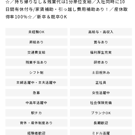
☆／持ち帰りなし＆残業代は1分単位支給／入社同時に10
日間有休付与/家賃補助・引っ越し費用補助あり！／産休取
得率100％☆／新卒＆既卒OK
未経験OK
高給与・高収入
昇給あり
賞与あり
交通費支給
福利厚生充実
残業手当あり
研修あり
シフト制
土日祝休み
主婦活躍中・主夫活躍中
正社員
急募
女性活躍中
中高年活躍中
社会保険完備
駅チカ
ブランクOK
育休・産休制度あり
長期歓迎
経験者歓迎
ミドル活躍