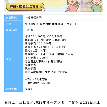
施設形態
小規模保育園
住所
神奈川県 川崎市 幸区南加瀬３丁目６−１８
雇用形態
正社員
月給 242,200円～306,200円
基本給 ：182000円～246000円
資格手当：20,000円
調整手当：242000～206200円
昇給年1回（4月）
賞与年2回（7月・12月、実績計2ヶ月）
住宅手当 5,000円
給与
宿舎借上げ補助・引越し補助
役職手当
家族手当
※給与は経験・能力に応じて決定
＊7月・12月支給
404000～532000
必須資格
保育士
保育士／正社員／2023年オープン園／年間休日128日以上