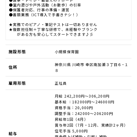
●室内遊びや戸外活動（お散歩）の引率
●保護者対応、行事の準備・運営
●書類業務（ICT導入で手書きナシ！）
★実務でのピアノ・筆記テストは一切ありません
★複数担任制＋丁寧な研修で、未経験やブランク
がある方も安心してスタートできます♪彡
施設形態
小規模保育園
神奈川県 川崎市 幸区南加瀬３丁目６−１
住所
８
雇用形態
正社員
月給 242,200円～306,200円
基本給 ：182000円～246000円
資格手当：20,000円
調整手当：242000～206200円
昇給年1回（4月）
賞与年2回（7月・12月、実績計2ヶ月）
住宅手当 5,000円
給与
宿舎借上げ補助・引越し補助