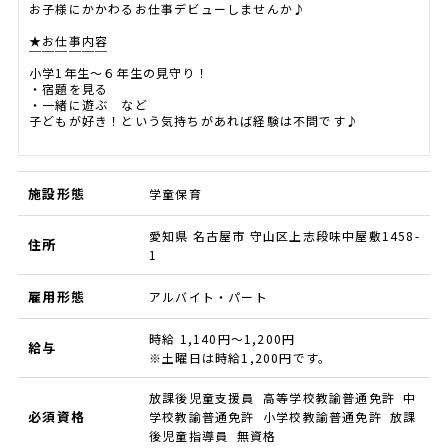
お子様にかかわるお仕事デビューしませんか♪
★お仕事内容
￣￣￣￣￣￣
小学1年生～６年生の見守り！
・宿題を見る
・一緒に遊ぶ など
子どもが好き！という気持ちがあれば経験は不問です♪
施設形態
学童保育
愛知県 名古屋市 守山区上志段味中屋敷1458-
住所
1
雇用形態
アルバイト・パート
時給 1,140円～1,200円
給与
※土曜日は時給1,200円です。
放課後児童支援員 高等学校教諭普通免許 中
必須資格
学校教諭普通免許 小学校教諭普通免許 放課
後児童指導員 無資格