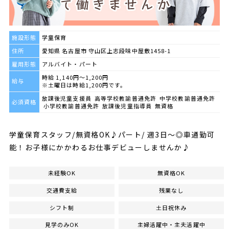
施設形態
学童保育
住所
愛知県 名古屋市 守山区上志段味中屋敷1458-1
雇用形態
アルバイト・パート
時給 1,140円～1,200円
給与
※土曜日は時給1,200円です。
放課後児童支援員 高等学校教諭普通免許 中学校教諭普通免許
必須資格
小学校教諭普通免許 放課後児童指導員 無資格
学童保育スタッフ/無資格OK♪パート/ 週3日～◎車通勤可
能！お子様にかかわるお仕事デビューしませんか♪
未経験OK
無資格OK
交通費支給
残業なし
シフト制
土日祝休み
見学のみOK
主婦活躍中・主夫活躍中