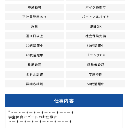
車通勤可
バイク通勤可
正社員登用あり
パートアルバイト
急募
即日OK
週３日以上
社会保険完備
20代活躍中
30代活躍中
40代活躍中
ブランクOK
長期歓迎
経験者歓迎
ミドル活躍
学歴不問
詳細応相談
50代活躍中
仕事内容
"＊―＊―＊―＊―＊―＊―＊―＊―＊
学童保育でパートのお仕事☆
＊―＊―＊―＊―＊―＊―＊―＊―＊