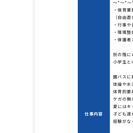
～*～*～
・保育業
（自由遊
・行事や
・環境
・保
別の階に
小学生と
園バスに
体操や水
体育的要
ケガの無
夏にはキ
仕事内容
子ども達
経験がな