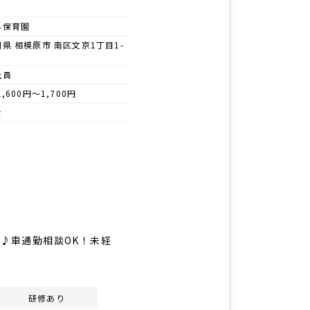
外保育園
県 相模原市 南区文京1丁目1-
社員
1,600円～1,700円
士
園♪車通勤相談OK！未経
研修あり