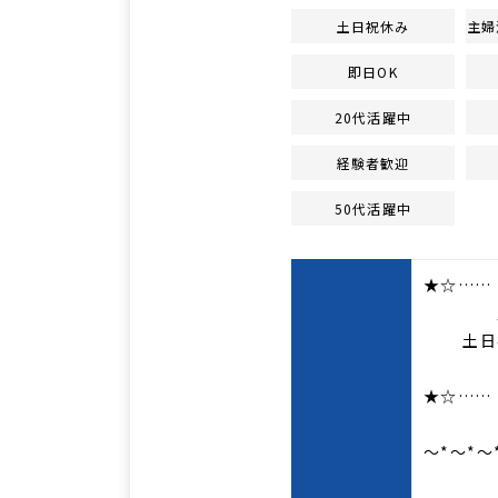
土日祝休み
主婦
即日OK
20代活躍中
経験者歓迎
50代活躍中
★☆……
定員3
土日祝
派遣
★☆……
～*～*～
仕