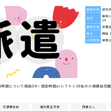
施設形態
認可
神奈川
住所
29
雇用形態
派遣
給与
時給 
必須資格
保育
務時間について相談OK！固定時間orシフト☆30名の小規模幼児
交通費支給
福利厚生充実
残業なし