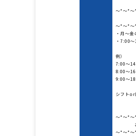
～*～*～
勤
～*～*～
・月～金
・7:00
例）
7:00～14
8:00～16
9:00～
シフトo
～*～*～
おす
～*～*～