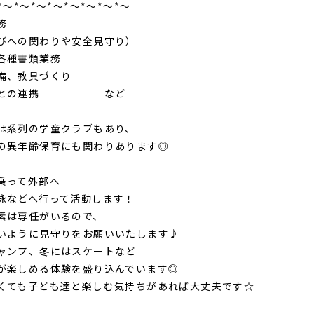
*～*～*～*～*～*～*～*～
務
びへの関わりや安全見守り）
各種書類業務
整備、教具づくり
護者との連携 など
は系列の学童クラブもあり、
の異年齢保育にも関わりあります◎
乗って外部へ
泳などへ行って活動します！
素は専任がいるので、
いように見守りをお願いいたします♪
ャンプ、冬にはスケートなど
が楽しめる体験を盛り込んでいます◎
くても子ども達と楽しむ気持ちがあれば大丈夫です☆