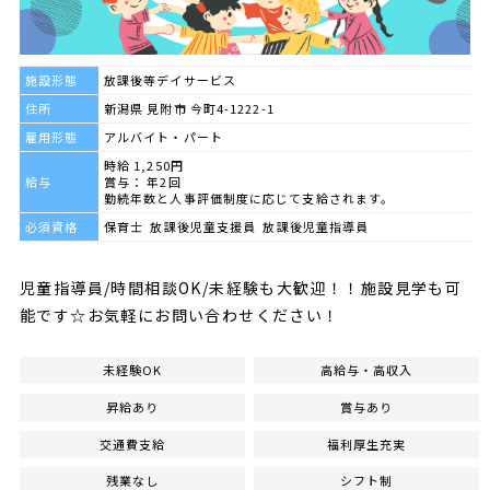
施設形態
放課後等デイサービス
住所
新潟県 見附市 今町4-1222-1
雇用形態
アルバイト・パート
時給 1,250円
給与
賞与： 年2回
勤続年数と人事評価制度に応じて支給されます。
必須資格
保育士 放課後児童支援員 放課後児童指導員
児童指導員/時間相談OK/未経験も大歓迎！！施設見学も可
能です☆お気軽にお問い合わせください！
未経験OK
高給与・高収入
昇給あり
賞与あり
交通費支給
福利厚生充実
残業なし
シフト制