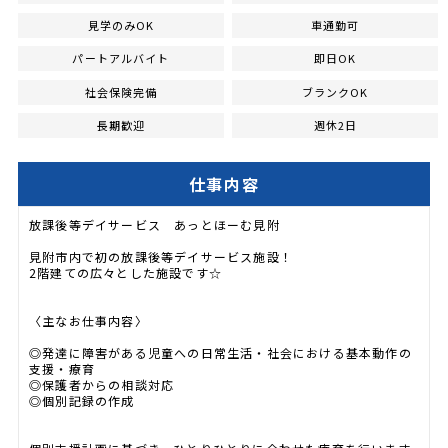
見学のみOK
車通勤可
パートアルバイト
即日OK
社会保険完備
ブランクOK
長期歓迎
週休2日
仕事内容
放課後等デイサービス あっとほーむ見附
見附市内で初の放課後等デイサービス施設！
2階建ての広々とした施設です☆
〈主なお仕事内容〉
◎発達に障害がある児童への日常生活・社会における基本動作の
支援・療育
◎保護者からの相談対応
◎個別記録の作成