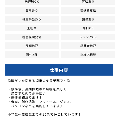
未経験OK
昇給あり
賞与あり
交通費支給
残業手当あり
研修あり
正社員
即日OK
社会保険完備
ブランクOK
長期歓迎
経験者歓迎
週休2日
詳細応相談
仕事内容
◎障がいを抱える児童の支援業務です◎
・放課後、長期休暇等の余暇を楽しく
過ごすためのお手伝い
・送迎業務あります！
・音楽、創作活動、フットサル、ダンス、
パソコンなどを実施しています♪
小学生～高校生までの10名で過ごしています！