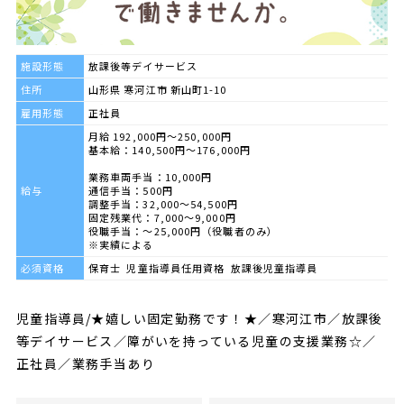
施設形態
放課後等デイサービス
住所
山形県 寒河江市 新山町1-10
雇用形態
正社員
月給 192,000円～250,000円
基本給：140,500円～176,000円
業務車両手当：10,000円
給与
通信手当：500円
調整手当：32,000～54,500円
固定残業代：7,000～9,000円
役職手当：～25,000円（役職者のみ）
※実績による
必須資格
保育士 児童指導員任用資格 放課後児童指導員
児童指導員/★嬉しい固定勤務です！★／寒河江市／放課後
等デイサービス／障がいを持っている児童の支援業務☆／
正社員／業務手当あり