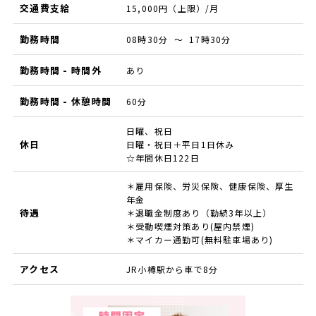
交通費支給
15,000円（上限）/月
勤務時間
08時30分 ～ 17時30分
勤務時間 - 時間外
あり
勤務時間 - 休憩時間
60分
日曜、祝日
休日
日曜・祝日＋平日1日休み
☆年間休日122日
＊雇用保険、労災保険、健康保険、厚生
年金
待遇
＊退職金制度あり（勤続3年以上）
＊受動喫煙対策あり(屋内禁煙)
＊マイカー通勤可(無料駐車場あり)
アクセス
JR小樽駅から車で8分