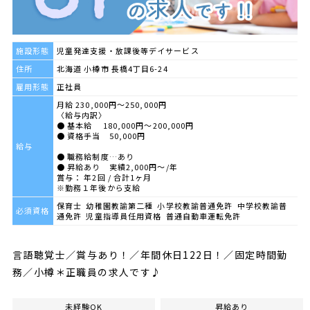
施設形態
児童発達支援・放課後等デイサービス
住所
北海道 小樽市 長橋4丁目6-24
雇用形態
正社員
月給 230,000円～250,000円
〈給与内訳〉
● 基本給 180,000円～200,000円
● 資格手当 50,000円
給与
● 職務給制度…あり
● 昇給あり 実績2,000円～/年
賞与： 年2回 / 合計1ヶ月
※勤務１年後から支給
保育士 幼稚園教諭第二種 小学校教諭普通免許 中学校教諭普
必須資格
通免許 児童指導員任用資格 普通自動車運転免許
言語聴覚士／賞与あり！／年間休日122日！／固定時間勤
務／小樽＊正職員の求人です♪
未経験OK
昇給あり