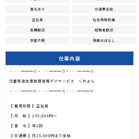
賞与あり
交通費支給
正社員
社会保険完備
長期歓迎
経験者歓迎
学歴不問
残業ほぼなし
仕事内容
・‥…━━━☆・‥…━━━☆・‥…━━━☆
児童発達支援放課後等デイサービス くれよん
・‥…━━━☆・‥…━━━☆・‥…━━━☆
【 雇用形態 】正社員
【 月 給 】230,000円～
【 賞 与 】年2回
【 交通費 】月15,000円まで支給