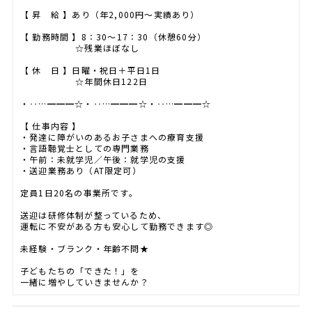
【 昇 給 】あり（年2,000円～実績あり）
【 勤務時間 】8：30～17：30（休憩60分）
☆残業ほぼなし
【 休 日 】日曜・祝日＋平日1日
☆年間休日122日
・‥…━━━☆・‥…━━━☆・‥…━━━☆
【 仕事内容 】
・発達に障がいのあるお子さまへの療育支援
・言語聴覚士としての専門業務
・午前：未就学児／午後：就学児の支援
・送迎業務あり（AT限定可）
定員1日20名の事業所です。
送迎は研修体制が整っているため、
運転に不安がある方も安心して勤務できます◎
未経験・ブランク・年齢不問★
子どもたちの「できた！」を
一緒に増やしていきませんか？