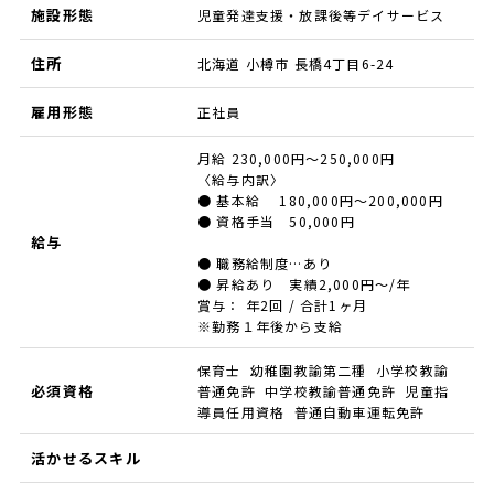
施設形態
児童発達支援・放課後等デイサービス
住所
北海道 小樽市 長橋4丁目6-24
雇用形態
正社員
月給 230,000円～250,000円
〈給与内訳〉
● 基本給 180,000円～200,000円
● 資格手当 50,000円
給与
● 職務給制度…あり
● 昇給あり 実績2,000円～/年
賞与： 年2回 / 合計1ヶ月
※勤務１年後から支給
保育士 幼稚園教諭第二種 小学校教諭
必須資格
普通免許 中学校教諭普通免許 児童指
導員任用資格 普通自動車運転免許
活かせるスキル