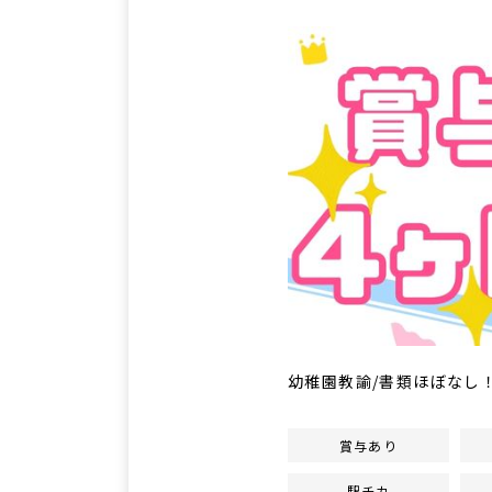
幼稚園教諭/書類ほぼなし！
賞与あり
駅チカ