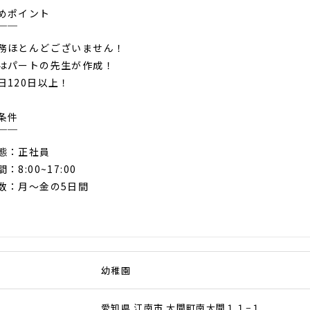
めポイント
￣￣
務ほとんどございません！
はパートの先生が作成！
日120日以上！
条件
￣￣
態：正社員
：8:00~17:00
数：月～金の5日間
幼稚園
愛知県 江南市 大間町南大間１１−１