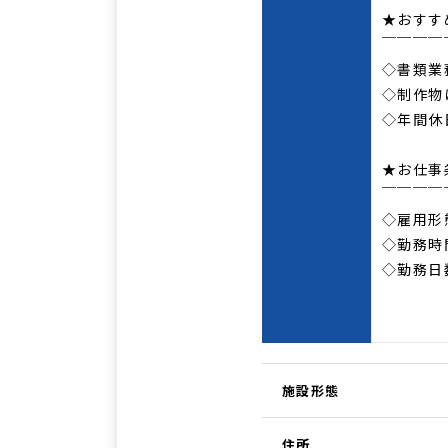
★おすす
￣￣￣￣
◇書類業
◇制作物
◇年間休
★お仕事
￣￣￣￣
◇雇用形
◇勤務時間
◇勤務日
施設形態
住所