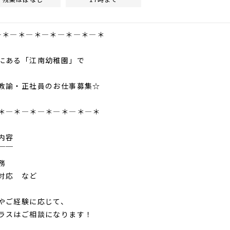
―＊―＊―＊―＊―＊―＊―＊
ある「江南幼稚園」で
諭・正社員のお仕事募集☆
＊―＊―＊―＊―＊―＊―＊
内容
￣￣
務
対応 など
やご経験に応じて、
スはご相談になります！