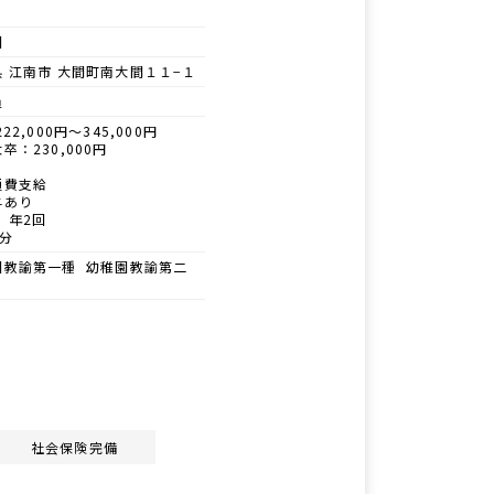
園
 江南市 大間町南大間１１−１
員
22,000円～345,000円
卒：230,000円
通費支給
与あり
 年2回
分
園教諭第一種 幼稚園教諭第二
社会保険完備