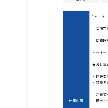
"＊―＊
江南市に
幼稚園教
＊―＊―
★お仕事
￣￣￣￣
・担任業
・保護者
ご希望
仕事内容
担当クラ